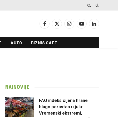
Facebook
X
Instagram
YouTube
LinkedIn
(Twitter)
E
AUTO
BIZNIS CAFE
NAJNOVIJE
FAO indeks cijena hrane
blago porastao u julu:
Vremenski ekstremi,