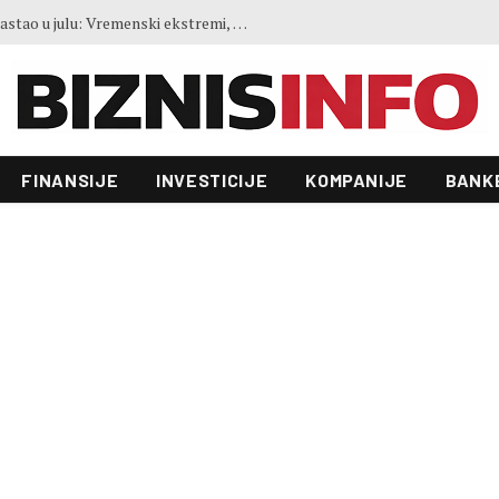
FAO indeks cijena hrane blago porastao u julu: Vremenski ekstremi, energija i geopolitika utiču na kretanja na tržištima
FINANSIJE
INVESTICIJE
KOMPANIJE
BANK