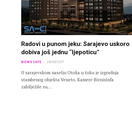
Radovi u punom jeku: Sarajevo uskoro
dobiva još jednu “ljepoticu”
BIZNIS CAFE
29/05/2017
U sarajevskom naselju Otoka u toku je izgradnja
stambenog objekta Veneto. Kamere BiznisInfa
zabilježile su…