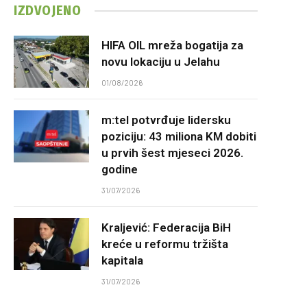
IZDVOJENO
HIFA OIL mreža bogatija za
novu lokaciju u Jelahu
01/08/2026
m:tel potvrđuje lidersku
poziciju: 43 miliona KM dobiti
u prvih šest mjeseci 2026.
godine
31/07/2026
Kraljević: Federacija BiH
kreće u reformu tržišta
kapitala
31/07/2026