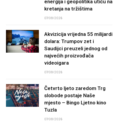
energija i geopolitika utiču na
kretanja na tržištima
07/08/2026
Akvizicija vrijedna 55 milijardi
dolara: Trumpov zet i
Saudijci preuzeli jednog od
najvećih proizvođača
videoigara
07/08/2026
Četvrto ljeto zaredom Trg
slobode postaje Naše
mjesto – Bingo Ljetno kino
Tuzla
07/08/2026