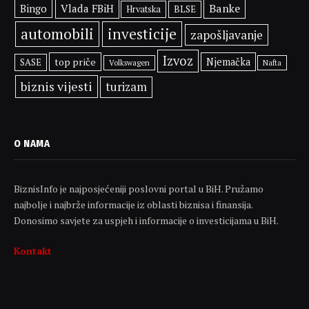
Banke
Bingo
Vlada FBiH
BLSE
Hrvatska
automobili
investicije
zapošljavanje
Izvoz
top priče
Njemačka
SASE
Volkswagen
Nafta
biznis vijesti
turizam
O NAMA
BiznisInfo je najposjećeniji poslovni portal u BiH. Pružamo
najbolje i najbrže informacije iz oblasti biznisa i finansija.
Donosimo savjete za uspjeh i informacije o investicijama u BiH.
Kontakt