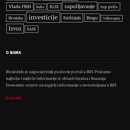
zapošljavanje
Vlada FBiH
top priče
BLSE
Nafta
investicije
turizam
Bingo
Hrvatska
Volkswagen
Izvoz
SASE
O NAMA
BiznisInfo je najposjećeniji poslovni portal u BiH. Pružamo
najbolje i najbrže informacije iz oblasti biznisa i finansija.
Donosimo savjete za uspjeh i informacije o investicijama u BiH.
Kontakt