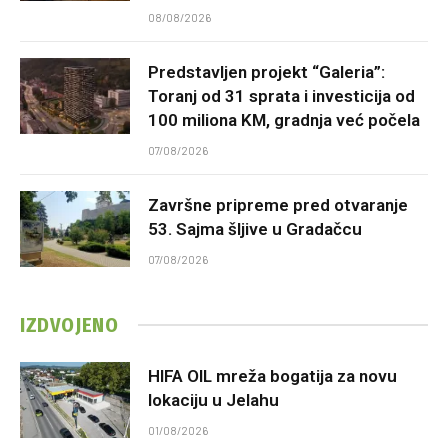
08/08/2026
Predstavljen projekt “Galeria”:
Toranj od 31 sprata i investicija od
100 miliona KM, gradnja već počela
07/08/2026
Završne pripreme pred otvaranje
53. Sajma šljive u Gradačcu
07/08/2026
IZDVOJENO
HIFA OIL mreža bogatija za novu
lokaciju u Jelahu
01/08/2026