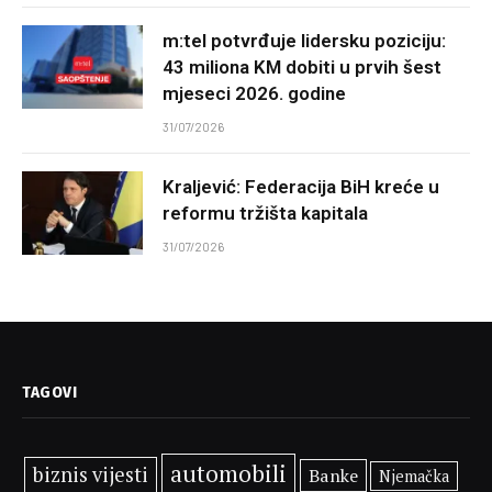
m:tel potvrđuje lidersku poziciju:
43 miliona KM dobiti u prvih šest
mjeseci 2026. godine
31/07/2026
Kraljević: Federacija BiH kreće u
reformu tržišta kapitala
31/07/2026
TAGOVI
automobili
biznis vijesti
Banke
Njemačka