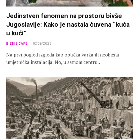
Jedinstven fenomen na prostoru bivše
Jugoslavije: Kako je nastala čuvena “kuća
u kući”
BIZNIS CAFE
07/06/2026
Na prvi pogled izgleda kao optička varka ili neobična
umjetnička instalacija. No, u samom centru…