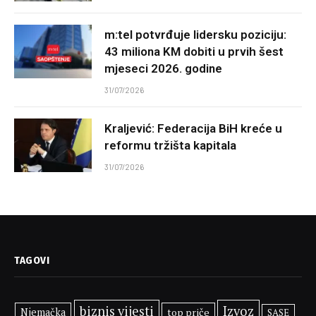
m:tel potvrđuje lidersku poziciju:
43 miliona KM dobiti u prvih šest
mjeseci 2026. godine
31/07/2026
Kraljević: Federacija BiH kreće u
reformu tržišta kapitala
31/07/2026
TAGOVI
biznis vijesti
Izvoz
Njemačka
top priče
SASE