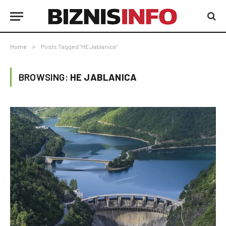
Home
»
Posts Tagged "HE Jablanica"
BROWSING:
HE JABLANICA