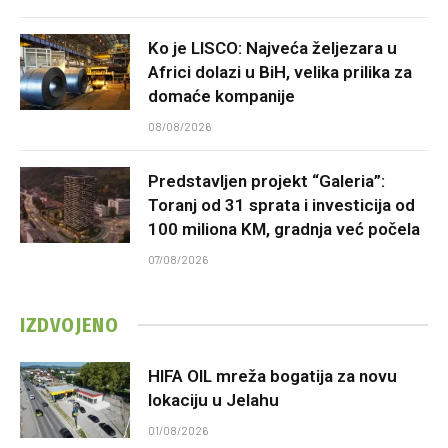
Ko je LISCO: Najveća željezara u
Africi dolazi u BiH, velika prilika za
domaće kompanije
08/08/2026
Predstavljen projekt “Galeria”:
Toranj od 31 sprata i investicija od
100 miliona KM, gradnja već počela
07/08/2026
IZDVOJENO
HIFA OIL mreža bogatija za novu
lokaciju u Jelahu
01/08/2026