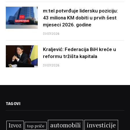
m:tel potvrđuje lidersku poziciju:
43 miliona KM dobiti u prvih šest
mjeseci 2026. godine
31/07/2026
Kraljević: Federacija BiH kreće u
reformu tržišta kapitala
31/07/2026
TAGOVI
automobili
investicije
Izvoz
top priče