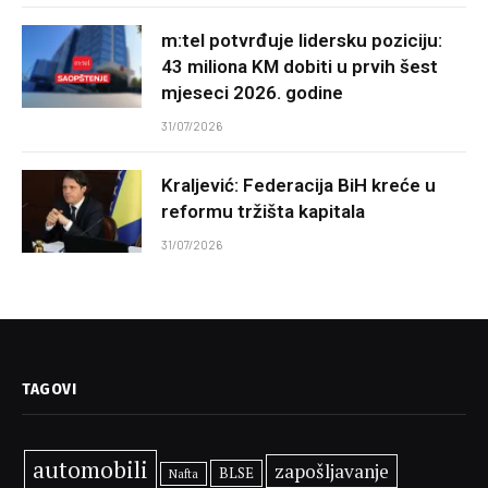
m:tel potvrđuje lidersku poziciju:
43 miliona KM dobiti u prvih šest
mjeseci 2026. godine
31/07/2026
Kraljević: Federacija BiH kreće u
reformu tržišta kapitala
31/07/2026
TAGOVI
automobili
zapošljavanje
BLSE
Nafta