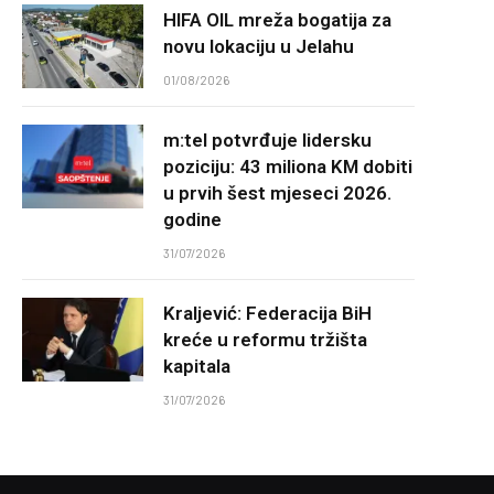
HIFA OIL mreža bogatija za
novu lokaciju u Jelahu
01/08/2026
m:tel potvrđuje lidersku
poziciju: 43 miliona KM dobiti
u prvih šest mjeseci 2026.
godine
31/07/2026
Kraljević: Federacija BiH
kreće u reformu tržišta
kapitala
31/07/2026