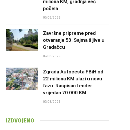
miliona KM, gradnja već
počela
07/08/2026
Završne pripreme pred
otvaranje 53. Sajma šljive u
Gradačcu
07/08/2026
Zgrada Autocesta FBiH od
22 miliona KM ulazi u novu
fazu: Raspisan tender
vrijedan 70.000 KM
07/08/2026
IZDVOJENO