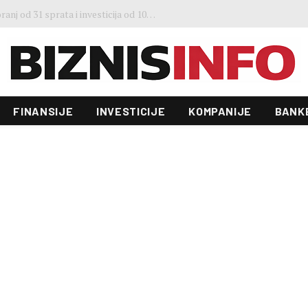
3. Sajma šljive u Gradačcu
FINANSIJE
INVESTICIJE
KOMPANIJE
BANK