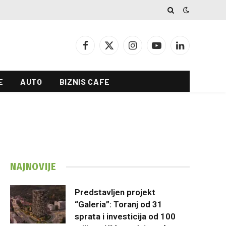
Facebook
X
Instagram
YouTube
LinkedIn
(Twitter)
E
AUTO
BIZNIS CAFE
NAJNOVIJE
Predstavljen projekt
“Galeria”: Toranj od 31
sprata i investicija od 100