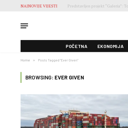
NAJNOVIJE VIJESTI
Završne pripreme pred otvaranje 5
POČETNA
EKONOMIJA
Home
»
Posts Tagged "Ever Given"
BROWSING:
EVER GIVEN