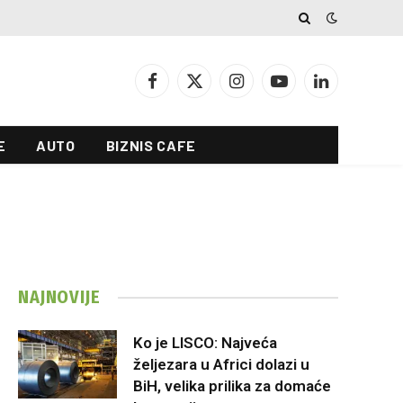
Facebook
X
Instagram
YouTube
LinkedIn
(Twitter)
E
AUTO
BIZNIS CAFE
NAJNOVIJE
Ko je LISCO: Najveća
željezara u Africi dolazi u
BiH, velika prilika za domaće