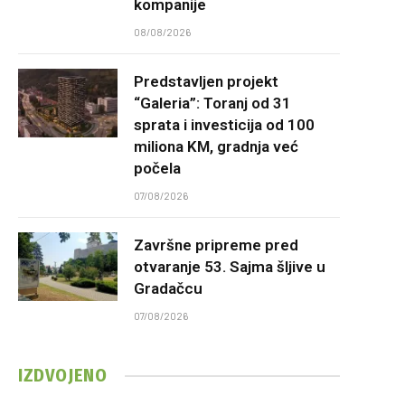
kompanije
08/08/2026
Predstavljen projekt
“Galeria”: Toranj od 31
sprata i investicija od 100
miliona KM, gradnja već
počela
07/08/2026
Završne pripreme pred
otvaranje 53. Sajma šljive u
Gradačcu
07/08/2026
IZDVOJENO