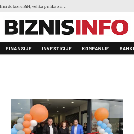
Ko je LISCO: Najveća željezara u Africi dolazi u BiH, velika prilika za domaće kompanije
FINANSIJE
INVESTICIJE
KOMPANIJE
BANK