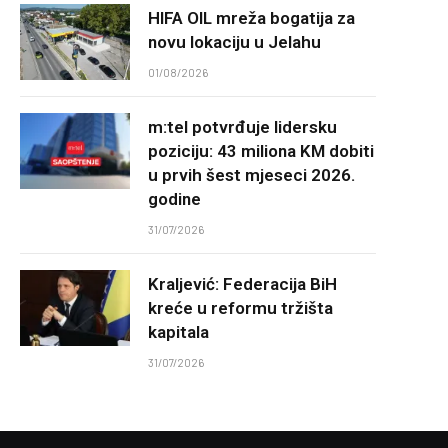
HIFA OIL mreža bogatija za
novu lokaciju u Jelahu
01/08/2026
m:tel potvrđuje lidersku
poziciju: 43 miliona KM dobiti
u prvih šest mjeseci 2026.
godine
31/07/2026
Kraljević: Federacija BiH
kreće u reformu tržišta
kapitala
31/07/2026