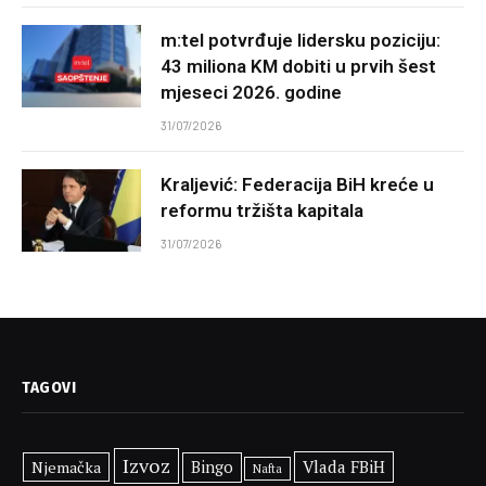
m:tel potvrđuje lidersku poziciju:
43 miliona KM dobiti u prvih šest
mjeseci 2026. godine
31/07/2026
Kraljević: Federacija BiH kreće u
reformu tržišta kapitala
31/07/2026
TAGOVI
Izvoz
Vlada FBiH
Njemačka
Bingo
Nafta