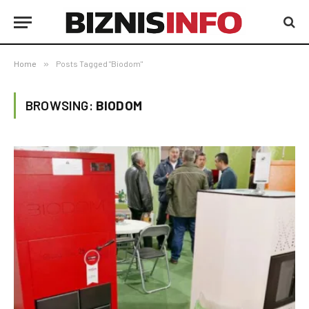
Home
»
Posts Tagged "Biodom"
BROWSING:
BIODOM