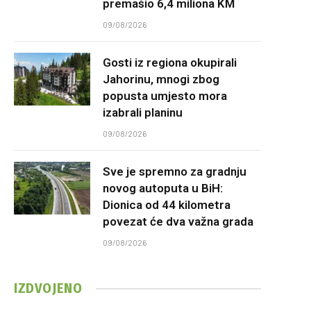
premašio 6,4 miliona KM
09/08/2026
Gosti iz regiona okupirali
Jahorinu, mnogi zbog
popusta umjesto mora
izabrali planinu
09/08/2026
Sve je spremno za gradnju
novog autoputa u BiH:
Dionica od 44 kilometra
povezat će dva važna grada
09/08/2026
IZDVOJENO