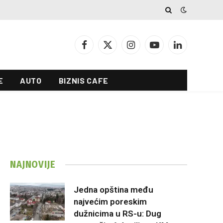
Facebook
X
Instagram
YouTube
LinkedIn
(Twitter)
E
AUTO
BIZNIS CAFE
NAJNOVIJE
Jedna opština među
najvećim poreskim
dužnicima u RS-u: Dug