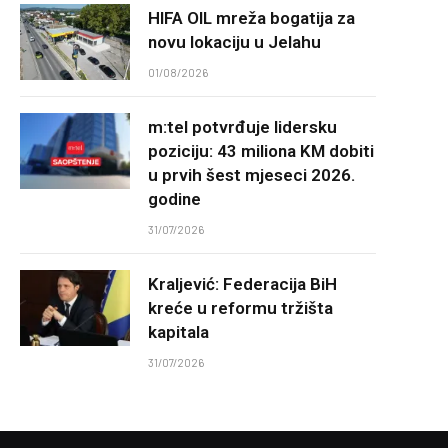
HIFA OIL mreža bogatija za
novu lokaciju u Jelahu
01/08/2026
m:tel potvrđuje lidersku
poziciju: 43 miliona KM dobiti
u prvih šest mjeseci 2026.
godine
31/07/2026
Kraljević: Federacija BiH
kreće u reformu tržišta
kapitala
31/07/2026