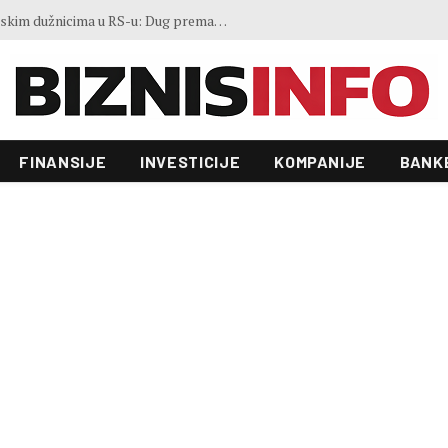
Gosti iz regiona okupirali Jahorinu, mnogi zbog popusta umjesto mora izabrali planinu
FINANSIJE
INVESTICIJE
KOMPANIJE
BANK