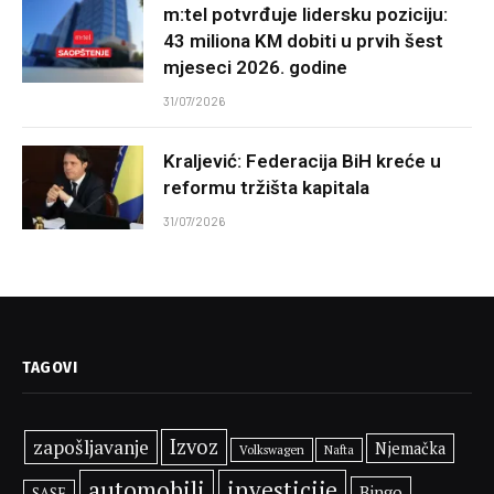
m:tel potvrđuje lidersku poziciju:
43 miliona KM dobiti u prvih šest
mjeseci 2026. godine
31/07/2026
Kraljević: Federacija BiH kreće u
reformu tržišta kapitala
31/07/2026
TAGOVI
Izvoz
zapošljavanje
Njemačka
Volkswagen
Nafta
automobili
investicije
Bingo
SASE