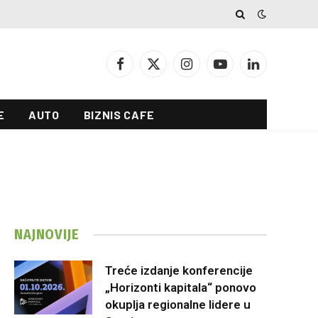
Facebook
X
Instagram
YouTube
LinkedIn
(Twitter)
E
AUTO
BIZNIS CAFE
NAJNOVIJE
Treće izdanje konferencije
„Horizonti kapitala“ ponovo
okuplja regionalne lidere u