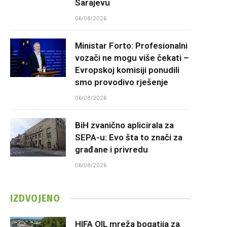
Sarajevu
06/08/2026
Ministar Forto: Profesionalni
vozači ne mogu više čekati –
Evropskoj komisiji ponudili
smo provodivo rješenje
06/08/2026
BiH zvanično aplicirala za
SEPA-u: Evo šta to znači za
građane i privredu
06/08/2026
IZDVOJENO
HIFA OIL mreža bogatija za