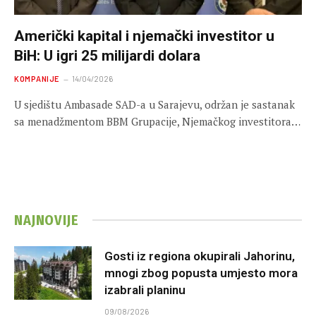
Američki kapital i njemački investitor u
BiH: U igri 25 milijardi dolara
KOMPANIJE
14/04/2026
U sjedištu Ambasade SAD-a u Sarajevu, održan je sastanak
sa menadžmentom BBM Grupacije, Njemačkog investitora…
NAJNOVIJE
Gosti iz regiona okupirali Jahorinu,
mnogi zbog popusta umjesto mora
izabrali planinu
09/08/2026