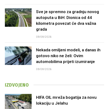
Sve je spremno za gradnju novog
autoputa u BiH: Dionica od 44
kilometra povezat će dva važna
grada
09/08/2026
Nekada omiljeni modeli, a danas ih
gotovo niko ne želi: Ovim
automobilima prijeti izumiranje
09/08/2026
IZDVOJENO
HIFA OIL mreža bogatija za novu
lokaciju u Jelahu