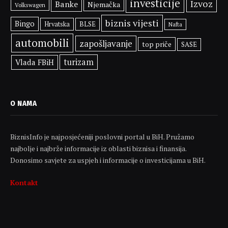
investicije
Izvoz
Banke
Njemačka
Volkswagen
biznis vijesti
Bingo
BLSE
Hrvatska
Nafta
automobili
zapošljavanje
top priče
SASE
turizam
Vlada FBiH
O NAMA
BiznisInfo je najposjećeniji poslovni portal u BiH. Pružamo
najbolje i najbrže informacije iz oblasti biznisa i finansija.
Donosimo savjete za uspjeh i informacije o investicijama u BiH.
Kontakt