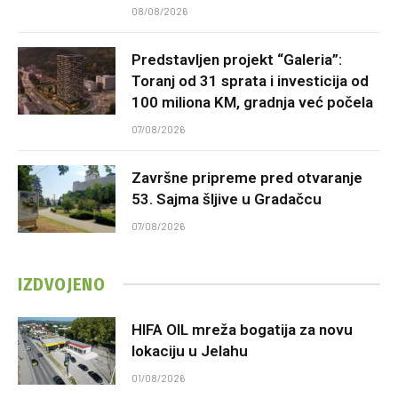
08/08/2026
Predstavljen projekt “Galeria”:
Toranj od 31 sprata i investicija od
100 miliona KM, gradnja već počela
07/08/2026
Završne pripreme pred otvaranje
53. Sajma šljive u Gradačcu
07/08/2026
IZDVOJENO
HIFA OIL mreža bogatija za novu
lokaciju u Jelahu
01/08/2026