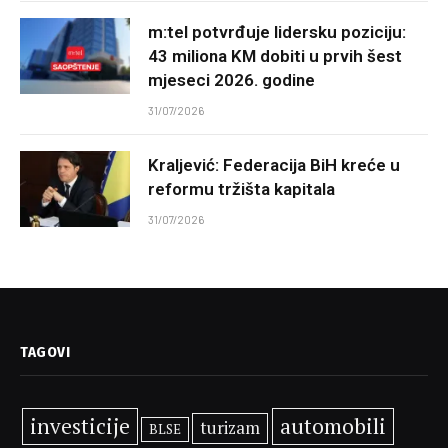
m:tel potvrđuje lidersku poziciju:
43 miliona KM dobiti u prvih šest
mjeseci 2026. godine
31/07/2026
Kraljević: Federacija BiH kreće u
reformu tržišta kapitala
31/07/2026
TAGOVI
investicije
automobili
turizam
BLSE