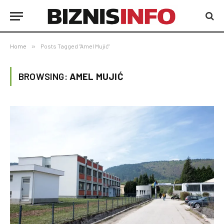
Home
»
Posts Tagged "Amel Mujić"
BROWSING:
AMEL MUJIĆ