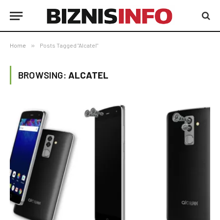
Home
»
Posts Tagged "Alcatel"
BROWSING:
ALCATEL