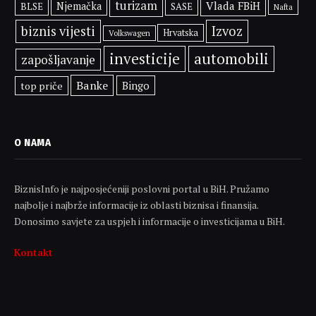
turizam
Vlada FBiH
Njemačka
BLSE
SASE
Nafta
biznis vijesti
Izvoz
Hrvatska
Volkswagen
investicije
automobili
zapošljavanje
Banke
Bingo
top priče
O NAMA
BiznisInfo je najposjećeniji poslovni portal u BiH. Pružamo
najbolje i najbrže informacije iz oblasti biznisa i finansija.
Donosimo savjete za uspjeh i informacije o investicijama u BiH.
Kontakt