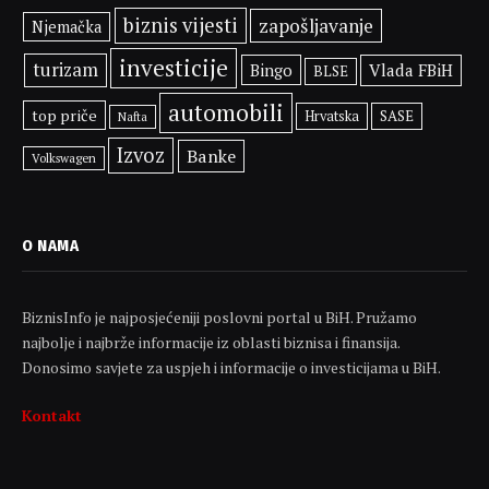
biznis vijesti
zapošljavanje
Njemačka
investicije
turizam
Bingo
Vlada FBiH
BLSE
automobili
top priče
SASE
Hrvatska
Nafta
Izvoz
Banke
Volkswagen
O NAMA
BiznisInfo je najposjećeniji poslovni portal u BiH. Pružamo
najbolje i najbrže informacije iz oblasti biznisa i finansija.
Donosimo savjete za uspjeh i informacije o investicijama u BiH.
Kontakt