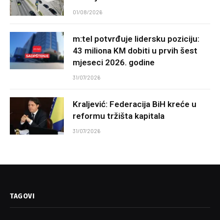
01/08/2026
m:tel potvrđuje lidersku poziciju:
43 miliona KM dobiti u prvih šest
mjeseci 2026. godine
31/07/2026
Kraljević: Federacija BiH kreće u
reformu tržišta kapitala
31/07/2026
TAGOVI