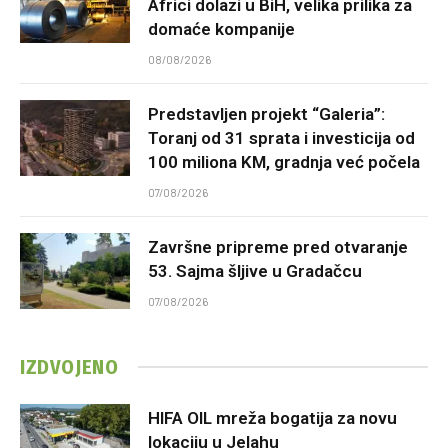
Africi dolazi u BiH, velika prilika za
domaće kompanije
08/08/2026
Predstavljen projekt “Galeria”:
Toranj od 31 sprata i investicija od
100 miliona KM, gradnja već počela
07/08/2026
Završne pripreme pred otvaranje
53. Sajma šljive u Gradačcu
07/08/2026
IZDVOJENO
HIFA OIL mreža bogatija za novu
lokaciju u Jelahu