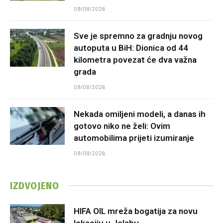
09/08/2026
Sve je spremno za gradnju novog
autoputa u BiH: Dionica od 44
kilometra povezat će dva važna
grada
09/08/2026
Nekada omiljeni modeli, a danas ih
gotovo niko ne želi: Ovim
automobilima prijeti izumiranje
09/08/2026
IZDVOJENO
HIFA OIL mreža bogatija za novu
lokaciju u Jelahu