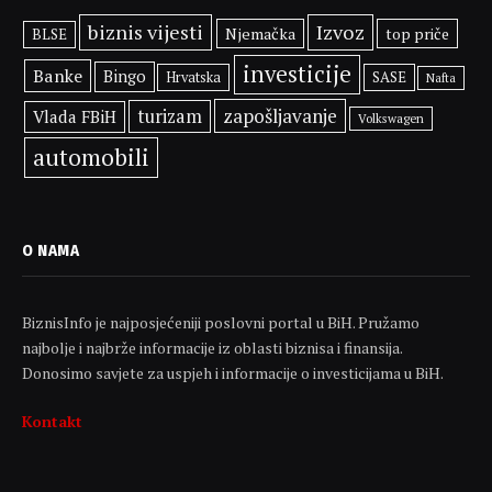
biznis vijesti
Izvoz
Njemačka
top priče
BLSE
investicije
Banke
Bingo
SASE
Hrvatska
Nafta
zapošljavanje
turizam
Vlada FBiH
Volkswagen
automobili
O NAMA
BiznisInfo je najposjećeniji poslovni portal u BiH. Pružamo
najbolje i najbrže informacije iz oblasti biznisa i finansija.
Donosimo savjete za uspjeh i informacije o investicijama u BiH.
Kontakt