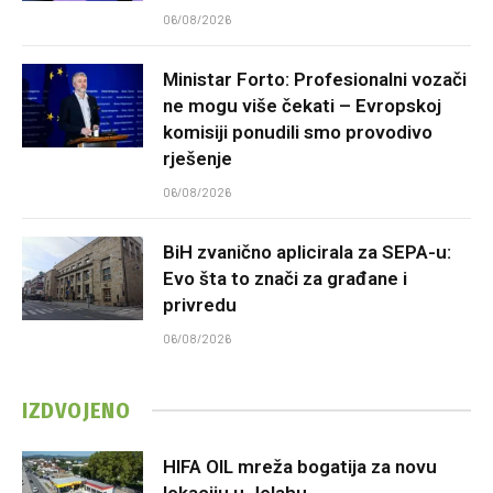
06/08/2026
Ministar Forto: Profesionalni vozači
ne mogu više čekati – Evropskoj
komisiji ponudili smo provodivo
rješenje
06/08/2026
BiH zvanično aplicirala za SEPA-u:
Evo šta to znači za građane i
privredu
06/08/2026
IZDVOJENO
HIFA OIL mreža bogatija za novu
lokaciju u Jelahu