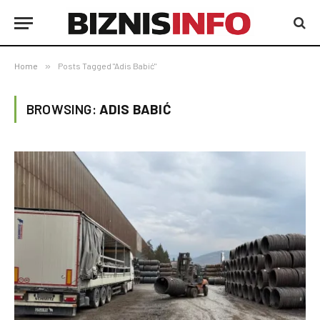
Home
»
Posts Tagged "Adis Babić"
BROWSING:
ADIS BABIĆ