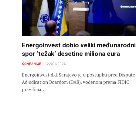
Energoinvest dobio veliki međunarodni
spor ‘težak’ desetine miliona eura
KOMPANIJE
22/04/2026
Energoinvest d.d. Sarajevo je u postupku pred Dispute
Adjudication Boardom (DAB), vođenom prema FIDIC
pravilima…