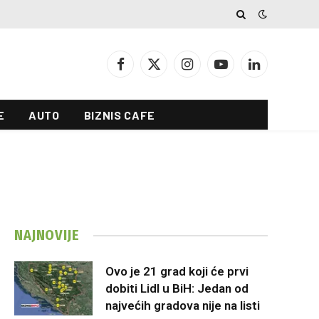
Facebook
X
Instagram
YouTube
LinkedIn
(Twitter)
E
AUTO
BIZNIS CAFE
NAJNOVIJE
Ovo je 21 grad koji će prvi
dobiti Lidl u BiH: Jedan od
najvećih gradova nije na listi