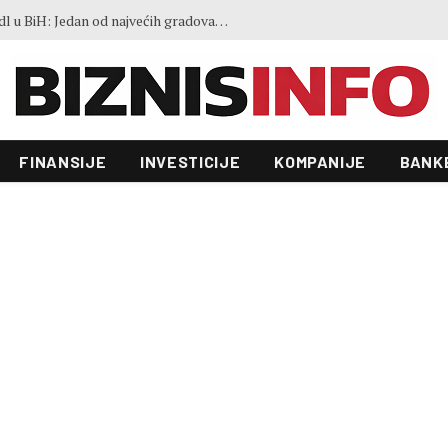
Ovo je 21 grad koji će prvi dobiti Lidl u BiH: Jedan od najvećih gradova nije na listi
FINANSIJE
INVESTICIJE
KOMPANIJE
BANK