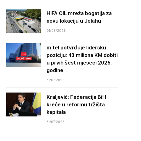
HIFA OIL mreža bogatija za
novu lokaciju u Jelahu
01/08/2026
m:tel potvrđuje lidersku
poziciju: 43 miliona KM dobiti
u prvih šest mjeseci 2026.
godine
31/07/2026
Kraljević: Federacija BiH
kreće u reformu tržišta
kapitala
31/07/2026