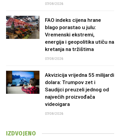
07/08/2026
FAO indeks cijena hrane
blago porastao u julu:
Vremenski ekstremi,
energija i geopolitika utiču na
kretanja na tržištima
07/08/2026
Akvizicija vrijedna 55 milijardi
dolara: Trumpov zet i
Saudijci preuzeli jednog od
najvećih proizvođača
videoigara
07/08/2026
IZDVOJENO