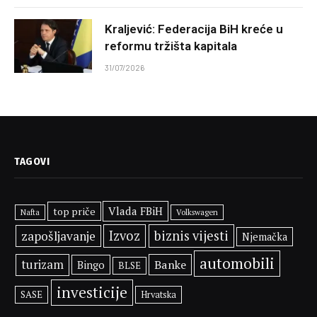
Kraljević: Federacija BiH kreće u
reformu tržišta kapitala
31/07/2026
TAGOVI
Vlada FBiH
top priče
Volkswagen
Nafta
Izvoz
biznis vijesti
zapošljavanje
Njemačka
automobili
turizam
Banke
Bingo
BLSE
investicije
SASE
Hrvatska