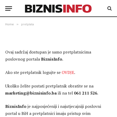
Home
»
pretplata
Ovaj sadržaj dostupan je samo pretplatnicima
poslovnog portala
BiznisInfo
.
Ako ste pretplatnik logujte se
OVDJE
.
Ukoliko želite postati pretplatnik obratite se na
marketing@biznisinfo.ba
ili na tel
061 211 526
.
BiznisInfo
je najposjećeniji i najutjecajniji poslovni
portal u BiH a pretplatnici imaju pristup svim