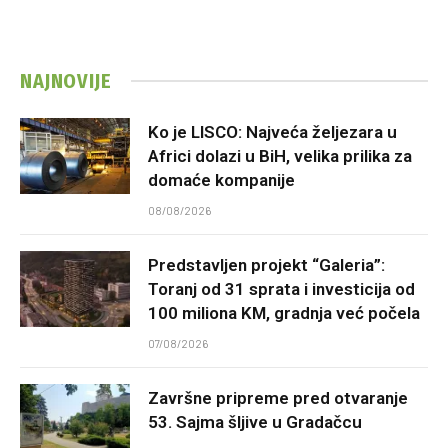
NAJNOVIJE
Ko je LISCO: Najveća željezara u
Africi dolazi u BiH, velika prilika za
domaće kompanije
08/08/2026
Predstavljen projekt “Galeria”:
Toranj od 31 sprata i investicija od
100 miliona KM, gradnja već počela
07/08/2026
Završne pripreme pred otvaranje
53. Sajma šljive u Gradačcu