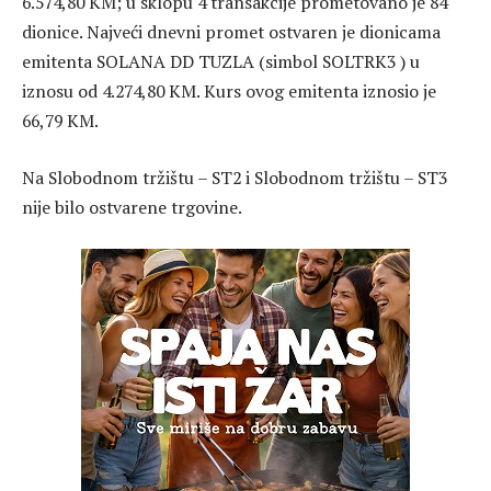
6.574,80 KM; u sklopu 4 transakcije prometovano je 84
dionice. Najveći dnevni promet ostvaren je dionicama
emitenta SOLANA DD TUZLA (simbol SOLTRK3 ) u
iznosu od 4.274,80 KM. Kurs ovog emitenta iznosio je
66,79 KM.
Na Slobodnom tržištu – ST2 i Slobodnom tržištu – ST3
nije bilo ostvarene trgovine.