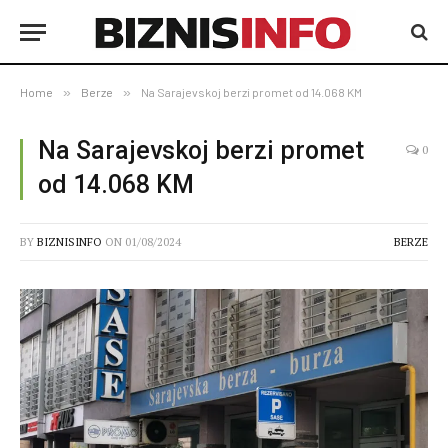
Home
»
Berze
»
Na Sarajevskoj berzi promet od 14.068 KM
Na Sarajevskoj berzi promet
0
od 14.068 KM
BY
BIZNISINFO
ON
01/08/2024
BERZE