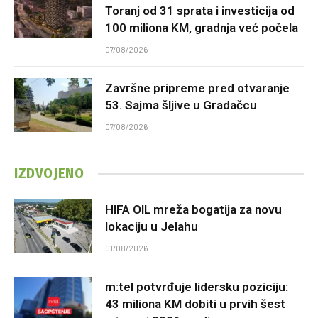
Toranj od 31 sprata i investicija od
100 miliona KM, gradnja već počela
07/08/2026
Završne pripreme pred otvaranje
53. Sajma šljive u Gradačcu
07/08/2026
IZDVOJENO
HIFA OIL mreža bogatija za novu
lokaciju u Jelahu
01/08/2026
m:tel potvrđuje lidersku poziciju:
43 miliona KM dobiti u prvih šest