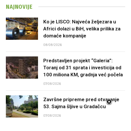
NAJNOVIJE
Ko je LISCO: Najveća željezara u
Africi dolazi u BiH, velika prilika za
domaće kompanije
08/08/2026
Predstavljen projekt “Galeria”:
Toranj od 31 sprata i investicija od
100 miliona KM, gradnja već počela
07/08/2026
Završne pripreme pred otvaranje
53. Sajma šljive u Gradačcu
07/08/2026