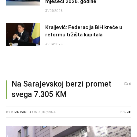
mjeseci 2026. godine
31/07/2026
Kraljević: Federacija BiH kreće u
reformu tržišta kapitala
31/07/2026
Na Sarajevskoj berzi promet
0
svega 7.305 KM
BY
BIZNISINFO
ON
31/07/2024
BERZE