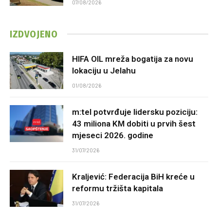
07/08/2026
IZDVOJENO
HIFA OIL mreža bogatija za novu
lokaciju u Jelahu
01/08/2026
m:tel potvrđuje lidersku poziciju:
43 miliona KM dobiti u prvih šest
mjeseci 2026. godine
31/07/2026
Kraljević: Federacija BiH kreće u
reformu tržišta kapitala
31/07/2026