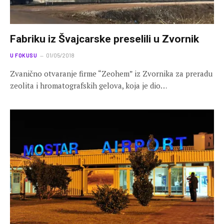
Fabriku iz Švajcarske preselili u Zvornik
U FOKUSU
01/05/2018
Zvanično otvaranje firme “Zeohem” iz Zvornika za preradu
zeolita i hromatografskih gelova, koja je dio…