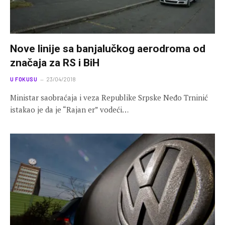
Nove linije sa banjalučkog aerodroma od
značaja za RS i BiH
U FOKUSU
23/04/2018
Ministar saobraćaja i veza Republike Srpske Neđo Trninić
istakao je da je “Rajan er” vodeći…