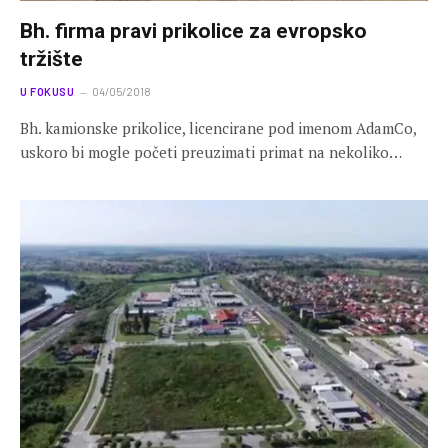
Bh. firma pravi prikolice za evropsko
tržište
U FOKUSU
04/05/2018
Bh. kamionske prikolice, licencirane pod imenom AdamCo,
uskoro bi mogle početi preuzimati primat na nekoliko…