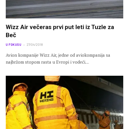
Wizz Air večeras prvi put leti iz Tuzle za
Beč
U FOKUSU
27/04/2018
Avion kompanije Wizz Air, jedne od aviokompanija sa
najbržom stopom rasta u Evropi i vodeći…