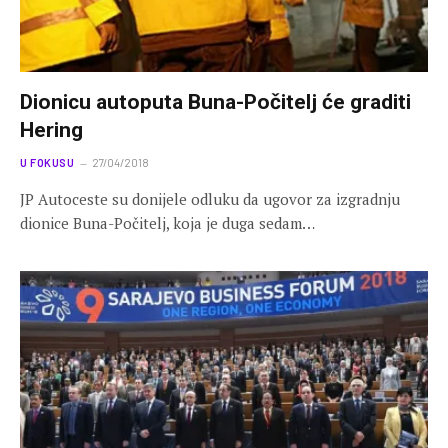
Dionicu autoputa Buna-Počitelj će graditi
Hering
U FOKUSU
27/04/2018
JP Autoceste su donijele odluku da ugovor za izgradnju
dionice Buna-Počitelj, koja je duga sedam…