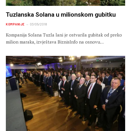
Tuzlanska Solana u milionskom gubitku
KOMPANIJE
03/05/2018
Kompanija Solana Tuzla lani je ostvarila gubitak od preko
milion maraka, izvještava BiznisInfo na osnovu…