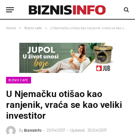
Home
»
Biznis cafe
»
U Njemačku otišao kao ranjenik, vraća se kao veliki investitor
BIZNIS CAFE
U Njemačku otišao kao
ranjenik, vraća se kao veliki
investitor
By
BiznisInfo
21/04/2017
Updated:
25/04/2017