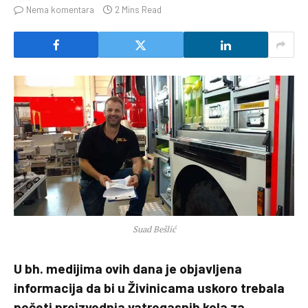
Nema komentara
2 Mins Read
Suad Bešlić
U bh. medijima ovih dana je objavljena
informacija da bi u Živinicama uskoro trebala
početi proizvodnja vatrogasnih kola za