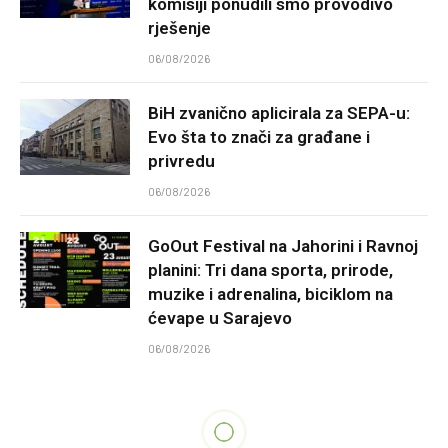
komisiji ponudili smo provodivo
rješenje
06/08/2026
BiH zvanično aplicirala za SEPA-u:
Evo šta to znači za građane i
privredu
06/08/2026
GoOut Festival na Jahorini i Ravnoj
planini: Tri dana sporta, prirode,
muzike i adrenalina, biciklom na
ćevape u Sarajevo
06/08/2026