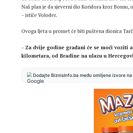
Naš plan je da sjeverni dio Koridora kroz Bosnu, 
– ističe Voloder.
Ovoga ljeta u promet će biti puštena dionica Tarči
–
Za dvije godine građani će se moći voziti 
kilometara, od Bradine na ulazu u Hercego
Dodajte BiznisInfo.ba među omiljene izvore n