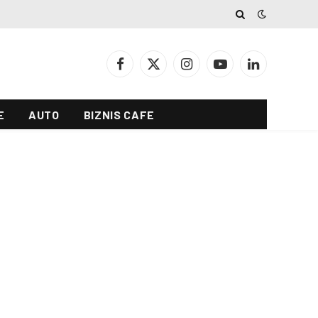
Facebook
X
Instagram
YouTube
LinkedIn
(Twitter)
E
AUTO
BIZNIS CAFE