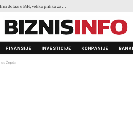
Predstavljen projekt “Galeria”: Toranj od 31 sprata i investicija od 100 miliona KM, gradnja već počela
FINANSIJE
INVESTICIJE
KOMPANIJE
BANK
e do Žepča