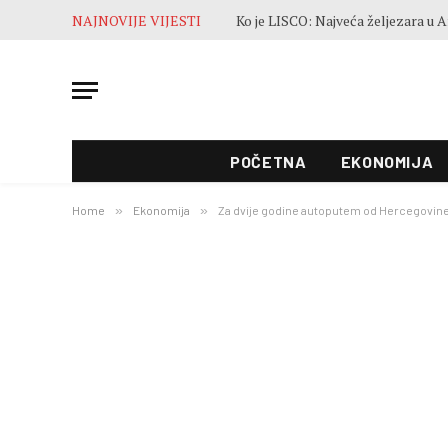
NAJNOVIJE VIJESTI
POČETNA
EKONOMIJA
Home
»
Ekonomija
»
Za dvije godine autoputem od Hercegovin