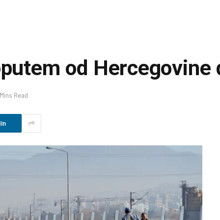
toputem od Hercegovine
 Mins Read
In