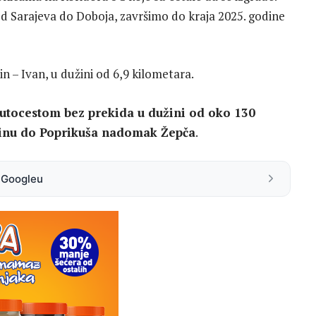
od Sarajeva do Doboja, završimo do kraja 2025. godine
n – Ivan, u dužini od 6,9 kilometara.
autocestom bez prekida u dužini od oko 130
vinu do Poprikuša nadomak Žepča
.
a Googleu