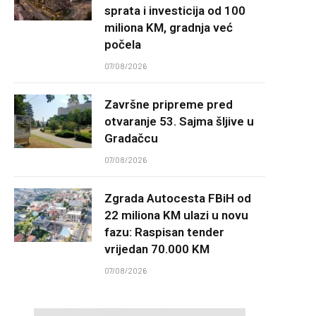
sprata i investicija od 100
miliona KM, gradnja već
počela
07/08/2026
Završne pripreme pred
otvaranje 53. Sajma šljive u
Gradačcu
07/08/2026
Zgrada Autocesta FBiH od
22 miliona KM ulazi u novu
fazu: Raspisan tender
vrijedan 70.000 KM
07/08/2026