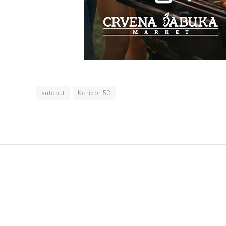
autoput
Koridor 5C