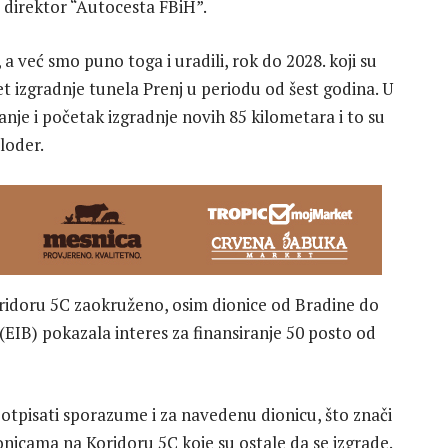
 direktor “Autocesta FBiH”.
, a već smo puno toga i uradili, rok do 2028. koji su
jet izgradnje tunela Prenj u periodu od šest godina. U
nje i početak izgradnje novih 85 kilometara i to su
loder.
Koridoru 5C zaokruženo, osim dionice od Bradine do
 (EIB) pokazala interes za finansiranje 50 posto od
otpisati sporazume i za navedenu dionicu, što znači
nicama na Koridoru 5C koje su ostale da se izgrade.