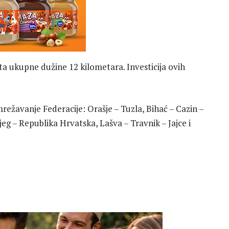
ta ukupne dužine 12 kilometara. Investicija ovih
režavanje Federacije: Orašje – Tuzla, Bihać – Cazin –
eg – Republika Hrvatska, Lašva – Travnik – Jajce i