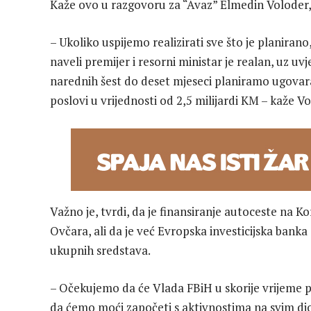
Kaže ovo u razgovoru za “Avaz” Elmedin Voloder,
– Ukoliko uspijemo realizirati sve što je planirano
naveli premijer i resorni ministar je realan, uz uv
narednih šest do deset mjeseci planiramo ugovara
poslovi u vrijednosti od 2,5 milijardi KM – kaže Vo
Važno je, tvrdi, da je finansiranje autoceste na 
Ovčara, ali da je već Evropska investicijska banka
ukupnih sredstava.
– Očekujemo da će Vlada FBiH u skorije vrijeme p
da ćemo moći započeti s aktivnostima na svim dio