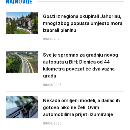
NAJNOVIJE
Gosti iz regiona okupirali Jahorinu,
mnogi zbog popusta umjesto mora
izabrali planinu
09/08/2026
Sve je spremno za gradnju novog
autoputa u BiH: Dionica od 44
kilometra povezat će dva važna
grada
09/08/2026
Nekada omiljeni modeli, a danas ih
gotovo niko ne želi: Ovim
automobilima prijeti izumiranje
09/08/2026