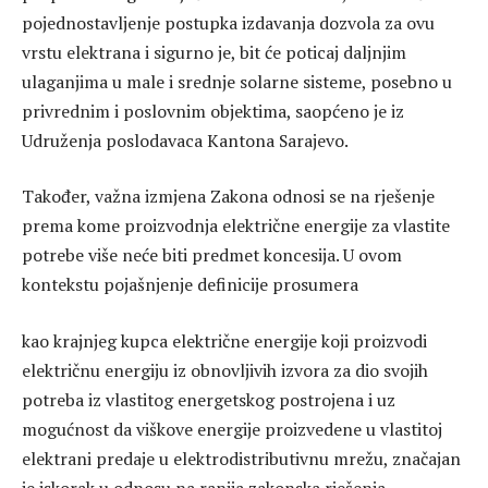
pojednostavljenje postupka izdavanja dozvola za ovu
vrstu elektrana i sigurno je, bit će poticaj daljnjim
ulaganjima u male i srednje solarne sisteme, posebno u
privrednim i poslovnim objektima, saopćeno je iz
Udruženja poslodavaca Kantona Sarajevo.
Također, važna izmjena Zakona odnosi se na rješenje
prema kome proizvodnja električne energije za vlastite
potrebe više neće biti predmet koncesija. U ovom
kontekstu pojašnjenje definicije prosumera
kao krajnjeg kupca električne energije koji proizvodi
električnu energiju iz obnovljivih izvora za dio svojih
potreba iz vlastitog energetskog postrojena i uz
mogućnost da viškove energije proizvedene u vlastitoj
elektrani predaje u elektrodistributivnu mrežu, značajan
je iskorak u odnosu na ranija zakonska rješenja.