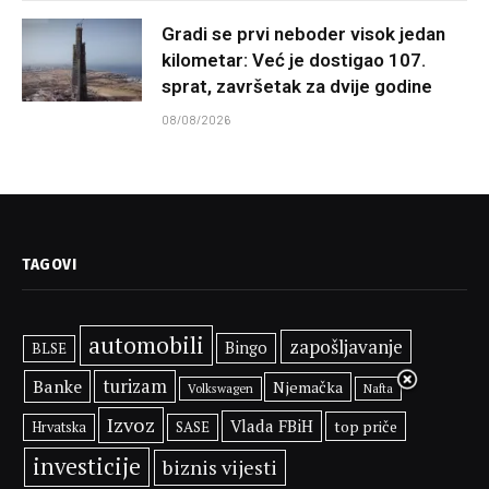
Gradi se prvi neboder visok jedan
kilometar: Već je dostigao 107.
sprat, završetak za dvije godine
08/08/2026
TAGOVI
automobili
zapošljavanje
Bingo
BLSE
Banke
turizam
Njemačka
Volkswagen
Nafta
Izvoz
Vlada FBiH
top priče
SASE
Hrvatska
investicije
biznis vijesti