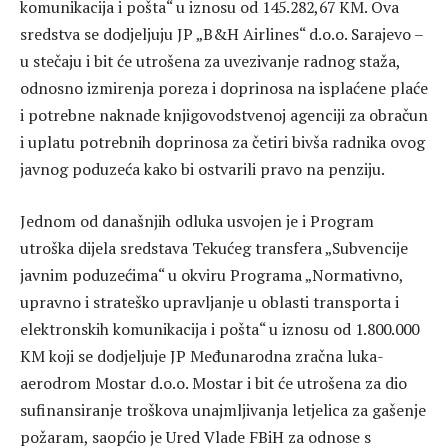
komunikacija i pošta“ u iznosu od 145.282,67 KM. Ova
sredstva se dodjeljuju JP „B&H Airlines“ d.o.o. Sarajevo –
u stečaju i bit će utrošena za uvezivanje radnog staža,
odnosno izmirenja poreza i doprinosa na isplaćene plaće
i potrebne naknade knjigovodstvenoj agenciji za obračun
i uplatu potrebnih doprinosa za četiri bivša radnika ovog
javnog poduzeća kako bi ostvarili pravo na penziju.
Jednom od današnjih odluka usvojen je i Program
utroška dijela sredstava Tekućeg transfera „Subvencije
javnim poduzećima“ u okviru Programa „Normativno,
upravno i strateško upravljanje u oblasti transporta i
elektronskih komunikacija i pošta“ u iznosu od 1.800.000
KM koji se dodjeljuje JP Međunarodna zračna luka-
aerodrom Mostar d.o.o. Mostar i bit će utrošena za dio
sufinansiranje troškova unajmljivanja letjelica za gašenje
požaram, saopćio je Ured Vlade FBiH za odnose s