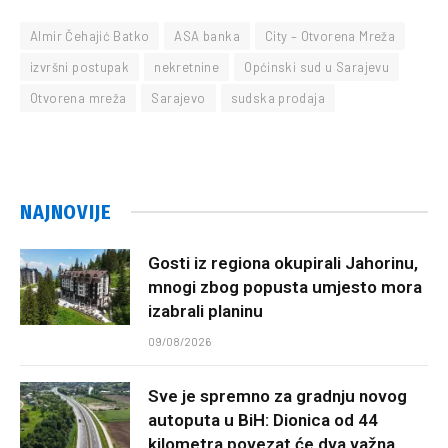
Almir Čehajić Batko
ASA banka
City – Otvorena Mreža
izvršni postupak
nekretnine
Općinski sud u Sarajevu
Otvorena mreža
Sarajevo
sudska prodaja
NAJNOVIJE
Gosti iz regiona okupirali Jahorinu,
mnogi zbog popusta umjesto mora
izabrali planinu
09/08/2026
Sve je spremno za gradnju novog
autoputa u BiH: Dionica od 44
kilometra povezat će dva važna