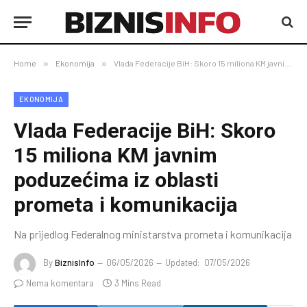
Home
»
Ekonomija
»
Vlada Federacije BiH: Skoro 15 miliona KM javnim poduzećima iz oblasti prometa i komunikacija
EKONOMIJA
Vlada Federacije BiH: Skoro
15 miliona KM javnim
poduzećima iz oblasti
prometa i komunikacija
Na prijedlog Federalnog ministarstva prometa i komunikacija
By
BiznisInfo
06/05/2026
Updated:
07/05/2026
Nema komentara
3 Mins Read