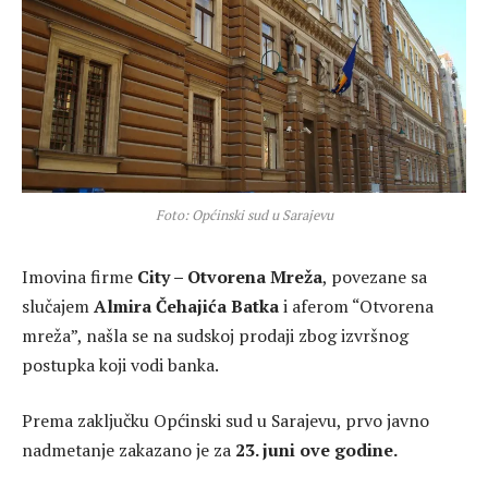
Foto: Općinski sud u Sarajevu
Imovina firme
City – Otvorena Mreža
, povezane sa
slučajem
Almira Čehajića Batka
i aferom “Otvorena
mreža”, našla se na sudskoj prodaji zbog izvršnog
postupka koji vodi
banka
.
Prema zaključku
Općinski sud u Sarajevu
, prvo javno
nadmetanje zakazano je za
23. juni ove godine.