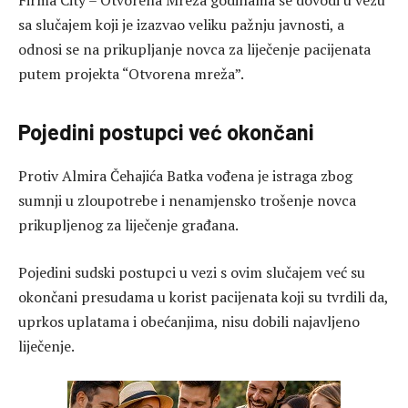
Firma City – Otvorena Mreža godinama se dovodi u vezu
sa slučajem koji je izazvao veliku pažnju javnosti, a
odnosi se na prikupljanje novca za liječenje pacijenata
putem projekta “Otvorena mreža”.
Pojedini postupci već okončani
Protiv
Almira Čehajića Batka
vođena je istraga zbog
sumnji u zloupotrebe i nenamjensko trošenje novca
prikupljenog za liječenje građana.
Pojedini sudski postupci u vezi s ovim slučajem već su
okončani presudama u korist pacijenata koji su tvrdili da,
uprkos uplatama i obećanjima, nisu dobili najavljeno
liječenje.