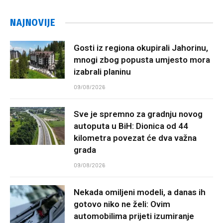
NAJNOVIJE
Gosti iz regiona okupirali Jahorinu,
mnogi zbog popusta umjesto mora
izabrali planinu
09/08/2026
Sve je spremno za gradnju novog
autoputa u BiH: Dionica od 44
kilometra povezat će dva važna
grada
09/08/2026
Nekada omiljeni modeli, a danas ih
gotovo niko ne želi: Ovim
automobilima prijeti izumiranje