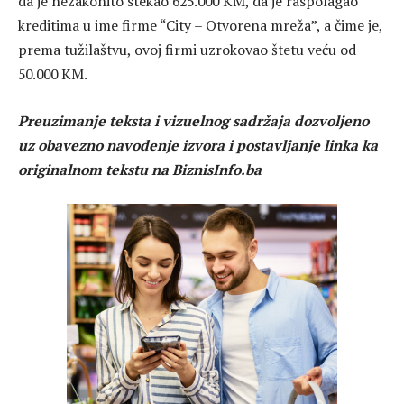
da je nezakonito stekao 625.000 KM, da je raspolagao
kreditima u ime firme “City – Otvorena mreža”, a čime je,
prema tužilaštvu, ovoj firmi uzrokovao štetu veću od
50.000 KM.
Preuzimanje teksta i vizuelnog sadržaja dozvoljeno
uz obavezno navođenje izvora i postavljanje linka ka
originalnom tekstu na BiznisInfo.ba