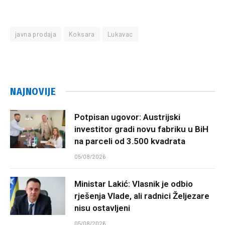
javna prodaja
Koksara
Lukavac
NAJNOVIJE
Potpisan ugovor: Austrijski
investitor gradi novu fabriku u BiH
na parceli od 3.500 kvadrata
05/08/2026
Ministar Lakić: Vlasnik je odbio
rješenja Vlade, ali radnici Željezare
nisu ostavljeni
05/08/2026