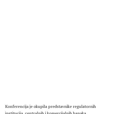
Konferencija je okupila predstavnike regulatornih
institucija, centralnih i komercijalnih banaka,