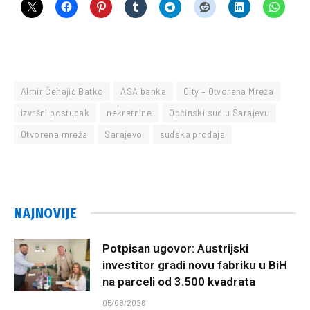
Almir Čehajić Batko
ASA banka
City – Otvorena Mreža
izvršni postupak
nekretnine
Općinski sud u Sarajevu
Otvorena mreža
Sarajevo
sudska prodaja
NAJNOVIJE
Potpisan ugovor: Austrijski
investitor gradi novu fabriku u BiH
na parceli od 3.500 kvadrata
05/08/2026