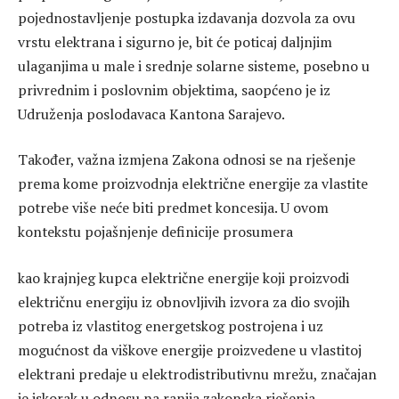
pojednostavljenje postupka izdavanja dozvola za ovu
vrstu elektrana i sigurno je, bit će poticaj daljnjim
ulaganjima u male i srednje solarne sisteme, posebno u
privrednim i poslovnim objektima, saopćeno je iz
Udruženja poslodavaca Kantona Sarajevo.
Također, važna izmjena Zakona odnosi se na rješenje
prema kome proizvodnja električne energije za vlastite
potrebe više neće biti predmet koncesija. U ovom
kontekstu pojašnjenje definicije prosumera
kao krajnjeg kupca električne energije koji proizvodi
električnu energiju iz obnovljivih izvora za dio svojih
potreba iz vlastitog energetskog postrojena i uz
mogućnost da viškove energije proizvedene u vlastitoj
elektrani predaje u elektrodistributivnu mrežu, značajan
je iskorak u odnosu na ranija zakonska rješenja.