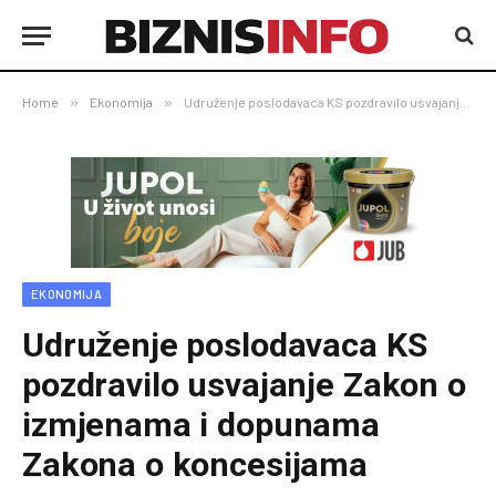
Home
»
Ekonomija
»
Udruženje poslodavaca KS pozdravilo usvajanje Zakon o izmjenama i dopunama Zakona o koncesijama
EKONOMIJA
Udruženje poslodavaca KS
pozdravilo usvajanje Zakon o
izmjenama i dopunama
Zakona o koncesijama