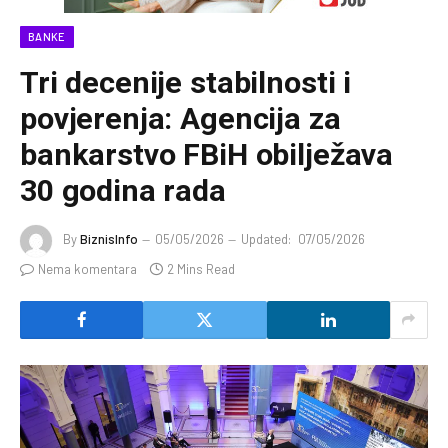
BANKE
Tri decenije stabilnosti i
povjerenja: Agencija za
bankarstvo FBiH obilježava
30 godina rada
By
BiznisInfo
05/05/2026
Updated:
07/05/2026
Nema komentara
2 Mins Read