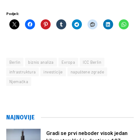
Podjeli:
Berlin
biznis analiza
Evropa
ICC Berlin
infrastruktura
investicije
napuštene zgrade
Njemačka
NAJNOVIJE
Gradi se prvi neboder visok jedan