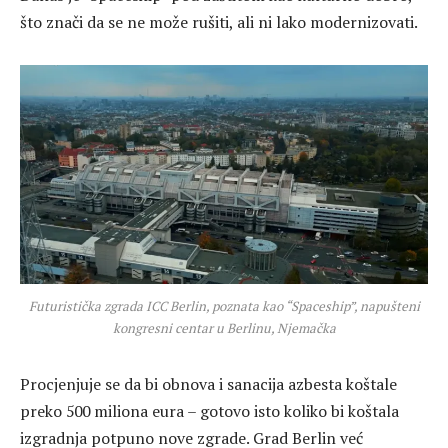
što znači da se ne može rušiti, ali ni lako modernizovati.
Futuristička zgrada ICC Berlin, poznata kao “Spaceship”, napušteni
kongresni centar u Berlinu, Njemačka
Procjenjuje se da bi obnova i sanacija azbesta koštale
preko 500 miliona eura – gotovo isto koliko bi koštala
izgradnja potpuno nove zgrade. Grad Berlin već