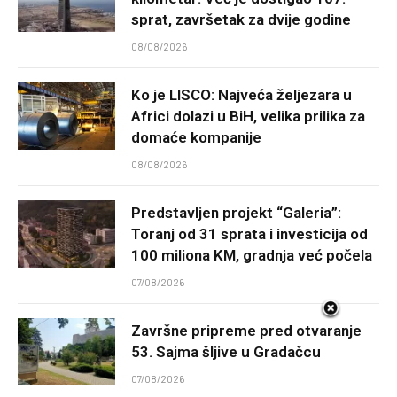
sprat, završetak za dvije godine
08/08/2026
Ko je LISCO: Najveća željezara u
Africi dolazi u BiH, velika prilika za
domaće kompanije
08/08/2026
Predstavljen projekt “Galeria”:
Toranj od 31 sprata i investicija od
100 miliona KM, gradnja već počela
07/08/2026
Završne pripreme pred otvaranje
53. Sajma šljive u Gradačcu
07/08/2026