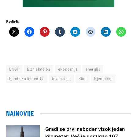
Podjeli:
BASF
BiznisInfo.ba
ekonomija
energija
hemijska industrija
investicija
Kina
Njemačka
NAJNOVIJE
Gradi se prvi neboder visok jedan
kilometar: Već je dostigao 107.