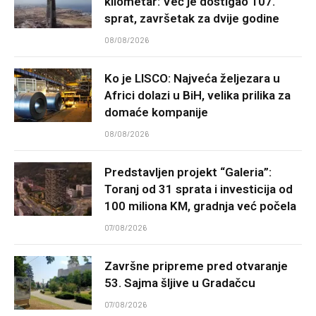
kilometar: Već je dostigao 107.
sprat, završetak za dvije godine
08/08/2026
Ko je LISCO: Najveća željezara u
Africi dolazi u BiH, velika prilika za
domaće kompanije
08/08/2026
Predstavljen projekt “Galeria”:
Toranj od 31 sprata i investicija od
100 miliona KM, gradnja već počela
07/08/2026
Završne pripreme pred otvaranje
53. Sajma šljive u Gradačcu
07/08/2026