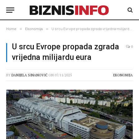
Home
»
Ekonomija
»
U srcu Evrope propada zgrada vrijedna milijardu eura
U srcu Evrope propada zgrada
0
vrijedna milijardu eura
BY
DANIJELA SINANOVIĆ
ON
07/11/2025
EKONOMIJA