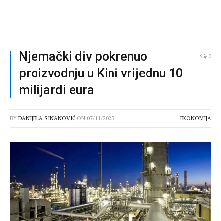
Njemački div pokrenuo
0
proizvodnju u Kini vrijednu 10
milijardi eura
BY
DANIJELA SINANOVIĆ
ON
07/11/2025
EKONOMIJA