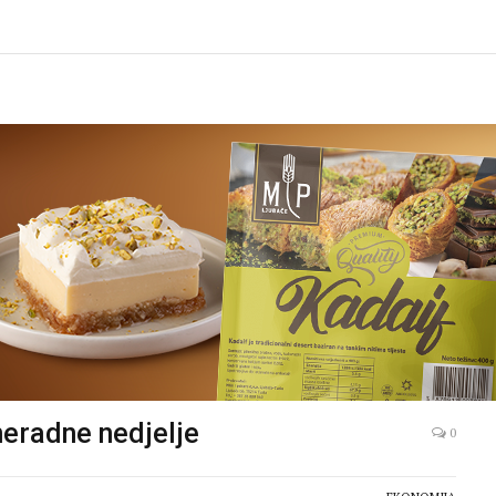
 neradne nedjelje
0