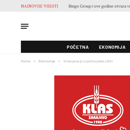
NAJNOVIJE VIJESTI
POČETNA
EKONOMIJA
Home
»
Ekonomija
»
Smanjena prosječna plata u BiH