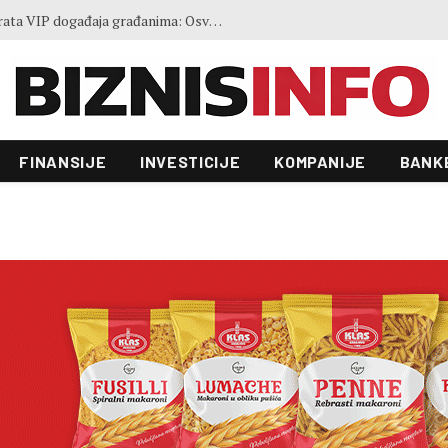
Vlasnici Željezare Zenica otkrili rješenje za spas kompanije: Potrebna investicija od 400 miliona KM
FINANSIJE
INVESTICIJE
KOMPANIJE
BANK