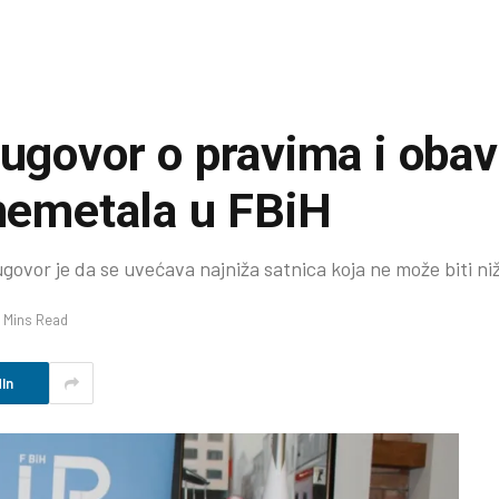
 ugovor o pravima i oba
 nemetala u FBiH
govor je da se uvećava najniža satnica koja ne može biti ni
 Mins Read
In