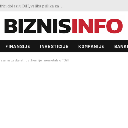
Predstavljen projekt “Galeria”: Toranj od 31 sprata i investicija od 100 miliona KM, gradnja već počela
FINANSIJE
INVESTICIJE
KOMPANIJE
BANK
vezama za djelatnost hemije i nemetala u FBiH