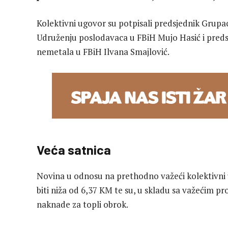
Kolektivni ugovor su potpisali predsjednik Grupac
Udruženju poslodavaca u FBiH Mujo Hasić i preds
nemetala u FBiH Ilvana Smajlović.
Veća satnica
Novina u odnosu na prethodno važeći kolektivni 
biti niža od 6,37 KM te su, u skladu sa važećim pr
naknade za topli obrok.