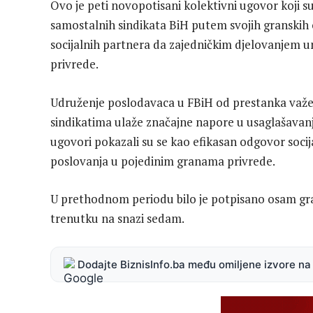
Ovo je peti novopotisani kolektivni ugovor koji s
samostalnih sindikata BiH putem svojih granskih o
socijalnih partnera da zajedničkim djelovanjem un
privrede.
Udruženje poslodavaca u FBiH od prestanka važe
sindikatima ulaže značajne napore u usaglašavanje
ugovori pokazali su se kao efikasan odgovor socija
poslovanja u pojedinim granama privrede.
U prethodnom periodu bilo je potpisano osam gra
trenutku na snazi sedam.
Dodajte BiznisInfo.ba među omiljene izvore n