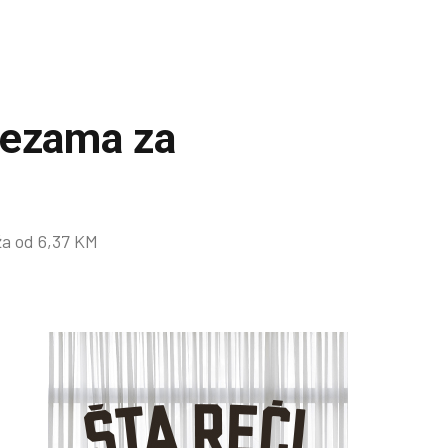
vezama za
ža od 6,37 KM