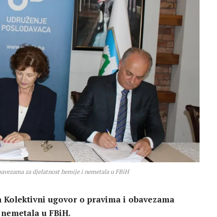
bavezama za djelatnost hemije i nemetala u FBiH
an Kolektivni ugovor o pravima i obavezama
i nemetala u FBiH.