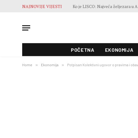
NAJNOVIJE VIJESTI
POČETNA
EKONOMIJA
Home
»
Ekonomija
»
Potpisan Kolektivni ugovor o pravima i oba