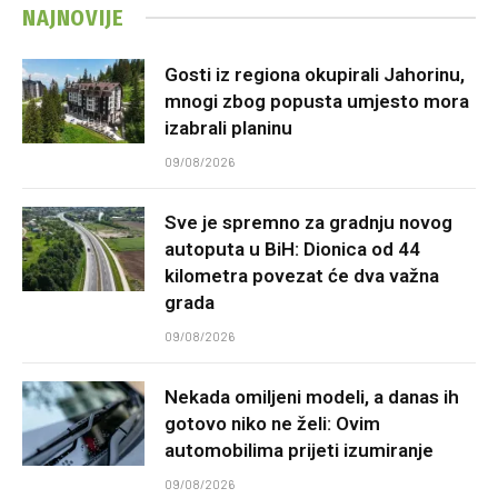
NAJNOVIJE
Gosti iz regiona okupirali Jahorinu,
mnogi zbog popusta umjesto mora
izabrali planinu
09/08/2026
Sve je spremno za gradnju novog
autoputa u BiH: Dionica od 44
kilometra povezat će dva važna
grada
09/08/2026
Nekada omiljeni modeli, a danas ih
gotovo niko ne želi: Ovim
automobilima prijeti izumiranje
09/08/2026