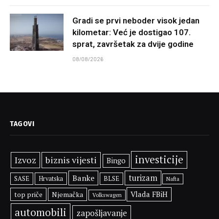
Gradi se prvi neboder visok jedan
kilometar: Već je dostigao 107.
sprat, završetak za dvije godine
08/08/2026
TAGOVI
investicije
Izvoz
biznis vijesti
Bingo
Banke
turizam
SASE
BLSE
Hrvatska
Nafta
Vlada FBiH
top priče
Njemačka
Volkswagen
automobili
zapošljavanje