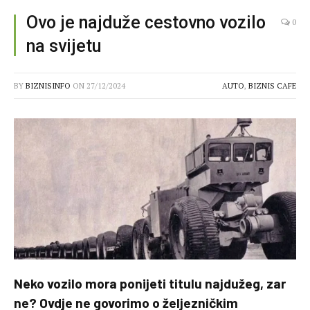
Ovo je najduže cestovno vozilo
0
na svijetu
BY
BIZNISINFO
ON
27/12/2024
AUTO
,
BIZNIS CAFE
Neko vozilo mora ponijeti titulu najdužeg, zar
ne? Ovdje ne govorimo o željezničkim