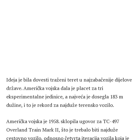
Ideja je bila dovesti traženi teret u najzabačenije dijelove
države. Američka vojska dala je placet za tri
eksperimentalne jedinice, a najveća je dosegla 183 m
dužine, i to je rekord za najduže terensko vozilo.
Američka vojska je 1958. sklopila ugovor za TC-497
Overland Train Mark II, što je trebalo biti najduže
cestovno vozilo, odnosno četvrta iteracija vozila koja je