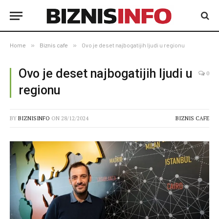
Home
»
Biznis cafe
»
Ovo je deset najbogatijih ljudi u regionu
Ovo je deset najbogatijih ljudi u
0
regionu
BY
BIZNISINFO
ON
28/12/2024
BIZNIS CAFE