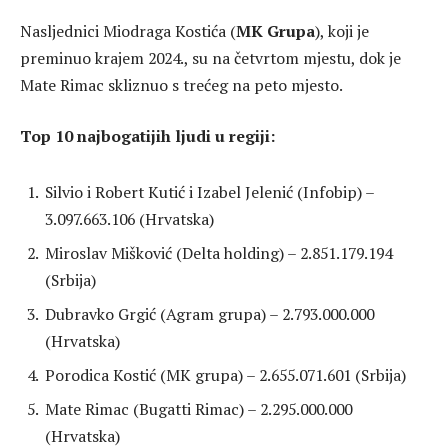
Nasljednici Miodraga Kostića (
MK Grupa
), koji je
preminuo krajem 2024., su na četvrtom mjestu, dok je
Mate Rimac skliznuo s trećeg na peto mjesto.
Top 10 najbogatijih ljudi u regiji:
Silvio i Robert Kutić i Izabel Jelenić (Infobip) –
3.097.663.106 (Hrvatska)
Miroslav Mišković (Delta holding) – 2.851.179.194
(Srbija)
Dubravko Grgić (Agram grupa) – 2.793.000.000
(Hrvatska)
Porodica Kostić (MK grupa) – 2.655.071.601 (Srbija)
Mate Rimac (Bugatti Rimac) – 2.295.000.000
(Hrvatska)