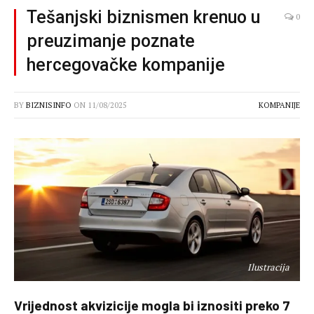
Tešanjski biznismen krenuo u
0
preuzimanje poznate
hercegovačke kompanije
BY
BIZNISINFO
ON
11/08/2025
KOMPANIJE
Ilustracija
Vrijednost akvizicije mogla bi iznositi preko 7