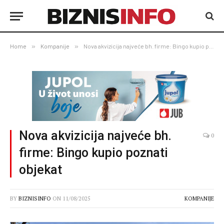
Home
»
Kompanije
»
Nova akvizicija najveće bh. firme: Bingo kupio poznati objekat
Nova akvizicija najveće bh.
0
firme: Bingo kupio poznati
objekat
BY
BIZNISINFO
ON
11/08/2025
KOMPANIJE