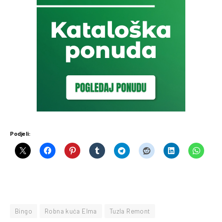
Podjeli:
Bingo
Robna kuća Elma
Tuzla Remont