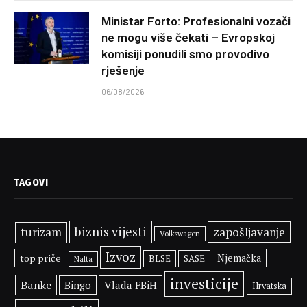
Ministar Forto: Profesionalni vozači
ne mogu više čekati – Evropskoj
komisiji ponudili smo provodivo
rješenje
06/08/2026
TAGOVI
biznis vijesti
zapošljavanje
turizam
Volkswagen
Izvoz
top priče
Njemačka
BLSE
SASE
Nafta
investicije
Banke
Bingo
Vlada FBiH
Hrvatska