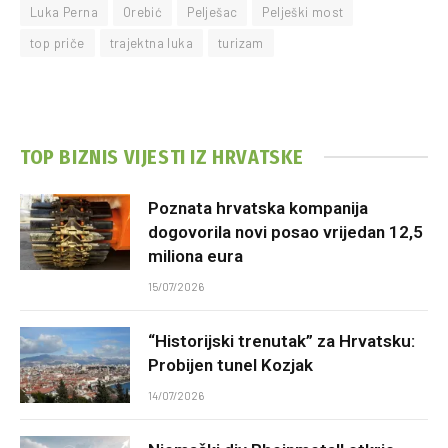
Luka Perna
Orebić
Pelješac
Pelješki most
top priče
trajektna luka
turizam
TOP BIZNIS VIJESTI IZ HRVATSKE
Poznata hrvatska kompanija
dogovorila novi posao vrijedan 12,5
miliona eura
15/07/2026
“Historijski trenutak” za Hrvatsku:
Probijen tunel Kozjak
14/07/2026