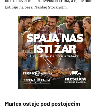
od oko devet milijardi švedskih kruna, a njene dionice
kotiraju na berzi Nasdaq Stockholm.
Marlex ostaje pod postojećim