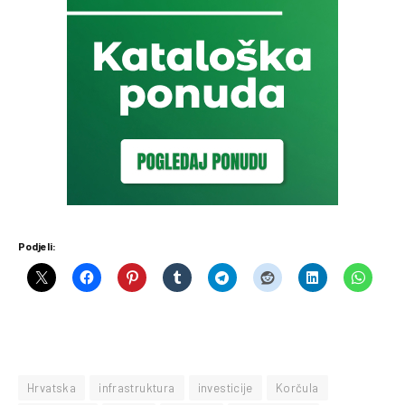
Podjeli:
Hrvatska
infrastruktura
investicije
Korčula