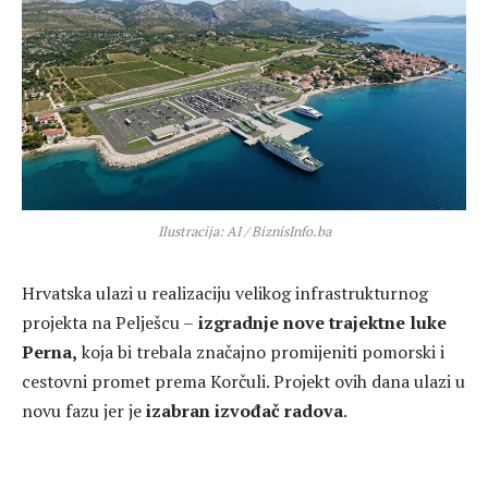
Ilustracija: AI / BiznisInfo.ba
Hrvatska ulazi u realizaciju velikog infrastrukturnog
projekta na Pelješcu –
izgradnje nove trajektne luke
Perna,
koja bi trebala značajno promijeniti pomorski i
cestovni promet prema Korčuli. Projekt ovih dana ulazi u
novu fazu jer je
izabran izvođač radova
.