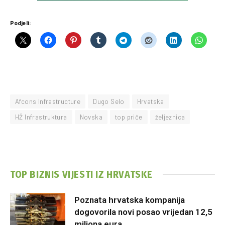
Podjeli:
Afcons Infrastructure
Dugo Selo
Hrvatska
HŽ Infrastruktura
Novska
top priče
željeznica
TOP BIZNIS VIJESTI IZ HRVATSKE
Poznata hrvatska kompanija
dogovorila novi posao vrijedan 12,5
miliona eura