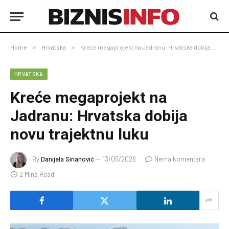
Home
»
Hrvatska
»
Kreće megaprojekt na Jadranu: Hrvatska dobija novu trajektnu luku
HRVATSKA
Kreće megaprojekt na
Jadranu: Hrvatska dobija
novu trajektnu luku
By
Danijela Sinanović
13/05/2026
Nema komentara
2 Mins Read