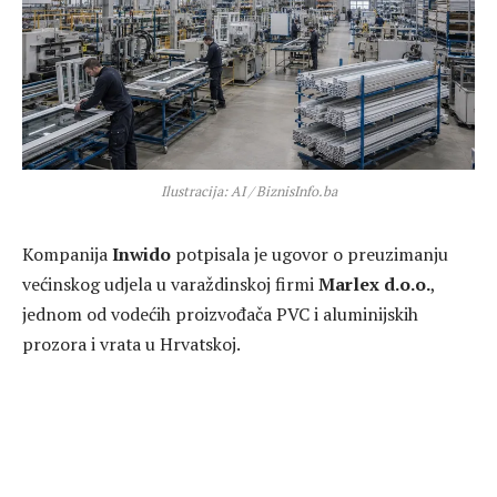
Ilustracija: AI / BiznisInfo.ba
Kompanija
Inwido
potpisala je ugovor o preuzimanju
većinskog udjela u varaždinskoj firmi
Marlex d.o.o.
,
jednom od vodećih proizvođača PVC i aluminijskih
prozora i vrata u Hrvatskoj.