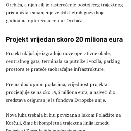
Orebića, a njen cilj je rasterećenje postojećeg trajektnog
pristaništa i smanjenje velikih ljetnih gužvi koje
godinama opterećuju centar Orebića.
Projekt vrijedan skoro 20 miliona eura
Projekt uključuje izgradnju nove operativne obale,
centralnog gata, terminala za putnike i vozila, parking
prostora te prateće saobraćajne infrastrukture.
Prema dostupnim podacima, vrijednost projekta
procjenjuje se na oko 19,5 miliona eura, a najveći dio
sredstava osiguran je iz fondova Evropske unije.
Nova luka trebala bi biti povezana s lukom Polačište na
Korčuli, čime bi kompletna trajektna linija između
Pelješca i Korčule bila modernizovana.