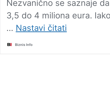
Nezvanično se saznaje da
3,5 do 4 miliona eura. Ia
Jedan
…
Nastavi čitati
od
najbogatijih
Bosanaca
Biznis Info
kupio
bijeljinsku
firmu