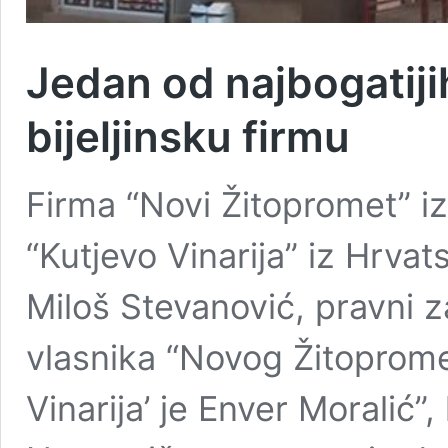
Jedan od najbogatij
bijeljinsku firmu
Firma “Novi Žitopromet” iz 
“Kutjevo Vinarija” iz Hrvat
Miloš Stevanović, pravni z
vlasnika “Novog Žitopromet
Vinarija’ je Enver Moralić”