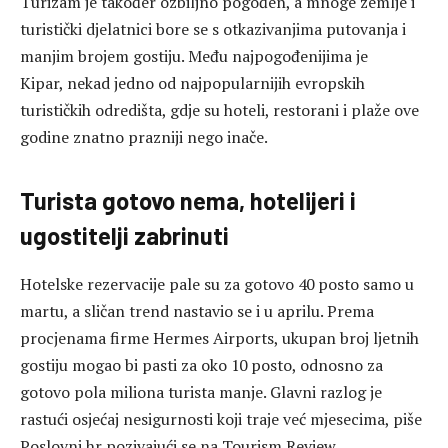
Turizam je također ozbiljno pogođen, a mnoge zemlje i
turistički djelatnici bore se s otkazivanjima putovanja i
manjim brojem gostiju. Među najpogođenijima je
Kipar, nekad jedno od najpopularnijih evropskih
turističkih odredišta, gdje su hoteli, restorani i plaže ove
godine znatno prazniji nego inače.
Turista gotovo nema, hotelijeri i
ugostitelji zabrinuti
Hotelske rezervacije pale su za gotovo 40 posto samo u
martu, a sličan trend nastavio se i u aprilu. Prema
procjenama firme Hermes Airports, ukupan broj ljetnih
gostiju mogao bi pasti za oko 10 posto, odnosno za
gotovo pola miliona turista manje. Glavni razlog je
rastući osjećaj nesigurnosti koji traje već mjesecima, piše
Poslovni.hr pozivajući se na Tourism Review.