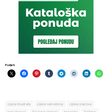
Podjeli:
cijena kvadrata
cijene nekretnina
cijene stanova
novi stanovi
Sarajevo stanovi
top priče
Trebinje