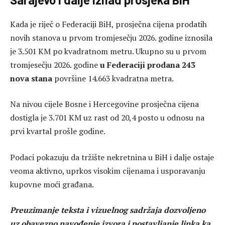
Kada je riječ o Federaciji BiH, prosječna cijena prodatih
novih stanova u prvom tromjesečju 2026. godine iznosila
je 3.501 KM po kvadratnom metru. Ukupno su u prvom
tromjesečju 2026. godine
u Federaciji prodana 243
nova stana
površine 14.663 kvadratna metra.
Na nivou cijele Bosne i Hercegovine prosječna cijena
dostigla je 3.701 KM uz rast od 20,4 posto u odnosu na
prvi kvartal prošle godine.
Podaci pokazuju da tržište nekretnina u BiH i dalje ostaje
veoma aktivno, uprkos visokim cijenama i usporavanju
kupovne moći građana.
Preuzimanje teksta i vizuelnog sadržaja dozvoljeno
uz obavezno navođenje izvora i postavljanje linka ka