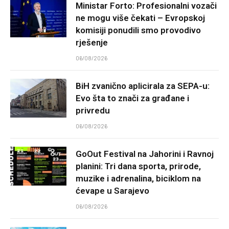
Ministar Forto: Profesionalni vozači
ne mogu više čekati – Evropskoj
komisiji ponudili smo provodivo
rješenje
06/08/2026
BiH zvanično aplicirala za SEPA-u:
Evo šta to znači za građane i
privredu
06/08/2026
GoOut Festival na Jahorini i Ravnoj
planini: Tri dana sporta, prirode,
muzike i adrenalina, biciklom na
ćevape u Sarajevo
06/08/2026