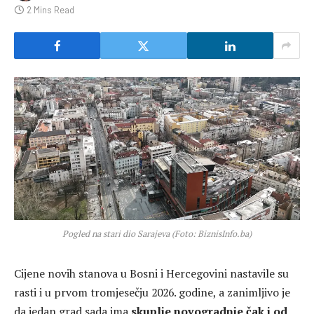
2 Mins Read
Pogled na stari dio Sarajeva (Foto: BiznisInfo.ba)
Cijene novih stanova u Bosni i Hercegovini nastavile su
rasti i u prvom tromjesečju 2026. godine, a zanimljivo je
da jedan grad sada ima
skuplje novogradnje čak i od