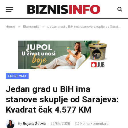
Home
»
Ekonomija
»
Jedan grad u BiH ima stanove skuplje od Sarajeva: Kvadrat čak 4.577 KM
EKONOMIJA
Jedan grad u BiH ima
stanove skuplje od Sarajeva:
Kvadrat čak 4.577 KM
By
Bojana Šutvić
23/05/2026
Nema komentara