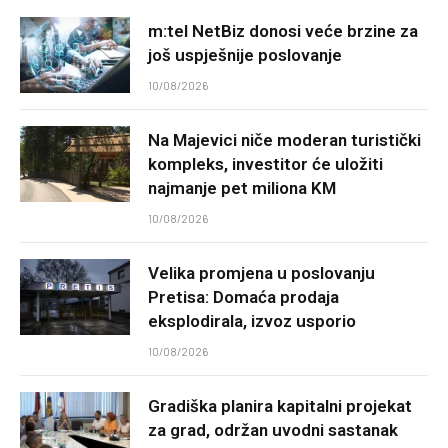
m:tel NetBiz donosi veće brzine za
još uspješnije poslovanje
10/08/2026
Na Majevici niče moderan turistički
kompleks, investitor će uložiti
najmanje pet miliona KM
10/08/2026
Velika promjena u poslovanju
Pretisa: Domaća prodaja
eksplodirala, izvoz usporio
10/08/2026
Gradiška planira kapitalni projekat
za grad, održan uvodni sastanak