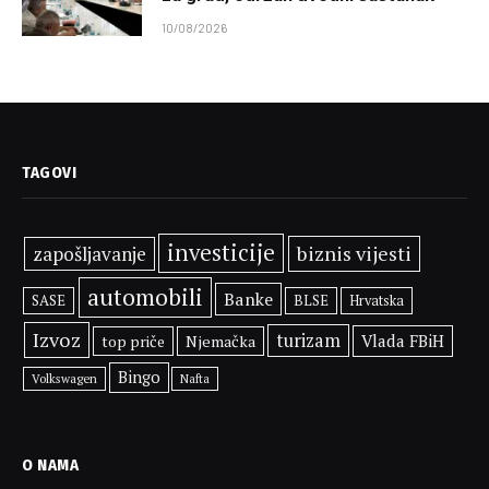
10/08/2026
TAGOVI
investicije
biznis vijesti
zapošljavanje
automobili
Banke
SASE
BLSE
Hrvatska
Izvoz
turizam
Vlada FBiH
top priče
Njemačka
Bingo
Volkswagen
Nafta
O NAMA