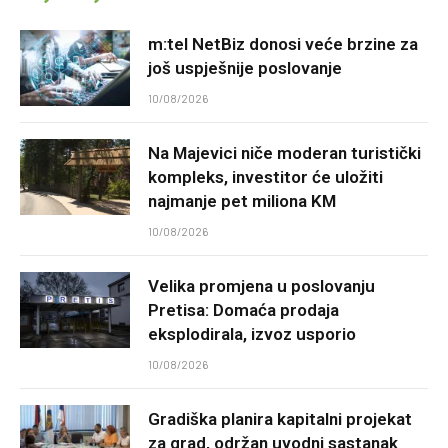
m:tel NetBiz donosi veće brzine za
još uspješnije poslovanje
10/08/2026
Na Majevici niče moderan turistički
kompleks, investitor će uložiti
najmanje pet miliona KM
10/08/2026
Velika promjena u poslovanju
Pretisa: Domaća prodaja
eksplodirala, izvoz usporio
10/08/2026
Gradiška planira kapitalni projekat
za grad, održan uvodni sastanak