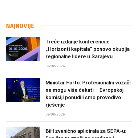
NAJNOVIJE
Treće izdanje konferencije
„Horizonti kapitala“ ponovo okuplja
regionalne lidere u Sarajevu
06/08/2026
Ministar Forto: Profesionalni vozači
ne mogu više čekati – Evropskoj
komisiji ponudili smo provodivo
rješenje
06/08/2026
BiH zvanično aplicirala za SEPA-u: