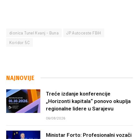
dionica Tunel Kvanj - Buna
JP Autoceste FBiH
Koridor 5C
NAJNOVIJE
Treće izdanje konferencije
„Horizonti kapitala“ ponovo okuplja
regionalne lidere u Sarajevu
06/08/2026
Ministar Forto: Profesionalni vozači