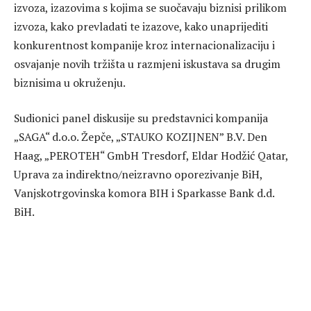
izvoza, izazovima s kojima se suočavaju biznisi prilikom
izvoza, kako prevladati te izazove, kako unaprijediti
konkurentnost kompanije kroz internacionalizaciju i
osvajanje novih tržišta u razmjeni iskustava sa drugim
biznisima u okruženju.
Sudionici panel diskusije su predstavnici kompanija
„SAGA“ d.o.o. Žepče, „STAUKO KOZIJNEN” B.V. Den
Haag, „PEROTEH“ GmbH Tresdorf, Eldar Hodžić Qatar,
Uprava za indirektno/neizravno oporezivanje BiH,
Vanjskotrgovinska komora BIH i Sparkasse Bank d.d.
BiH.