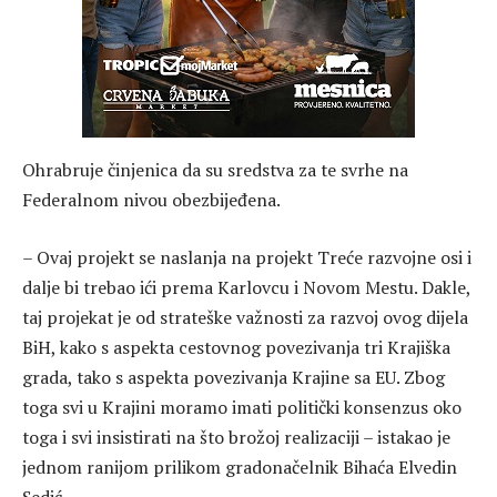
Ohrabruje činjenica da su sredstva za te svrhe na
Federalnom nivou obezbijeđena.
– Ovaj projekt se naslanja na projekt Treće razvojne osi i
dalje bi trebao ići prema Karlovcu i Novom Mestu. Dakle,
taj projekat je od strateške važnosti za razvoj ovog dijela
BiH, kako s aspekta cestovnog povezivanja tri Krajiška
grada, tako s aspekta povezivanja Krajine sa EU. Zbog
toga svi u Krajini moramo imati politički konsenzus oko
toga i svi insistirati na što brožoj realizaciji – istakao je
jednom ranijom prilikom gradonačelnik Bihaća Elvedin
Sedić.