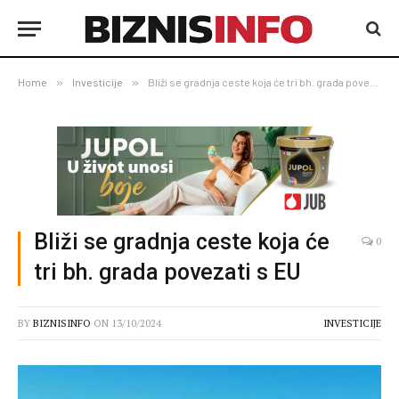
Home
»
Investicije
»
Bliži se gradnja ceste koja će tri bh. grada povezati s EU
Bliži se gradnja ceste koja će
0
tri bh. grada povezati s EU
BY
BIZNISINFO
ON
13/10/2024
INVESTICIJE