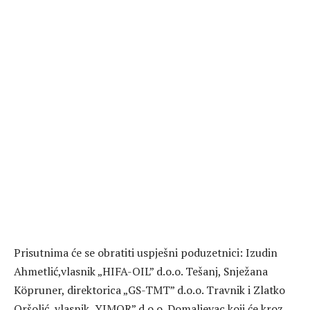
Prisutnima će se obratiti uspješni poduzetnici: Izudin
Ahmetlić,vlasnik „HIFA-OIL” d.o.o. Tešanj, Snježana
Köpruner, direktorica „GS-TMT” d.o.o. Travnik i Zlatko
Oršolić, vlasnik „YIMOR” d.o.o. Domaljevac koji će kroz