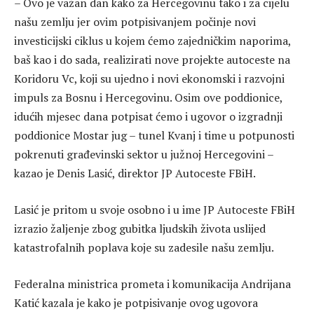
– Ovo je važan dan kako za Hercegovinu tako i za cijelu
našu zemlju jer ovim potpisivanjem počinje novi
investicijski ciklus u kojem ćemo zajedničkim naporima,
baš kao i do sada, realizirati nove projekte autoceste na
Koridoru Vc, koji su ujedno i novi ekonomski i razvojni
impuls za Bosnu i Hercegovinu. Osim ove poddionice,
idućih mjesec dana potpisat ćemo i ugovor o izgradnji
poddionice Mostar jug – tunel Kvanj i time u potpunosti
pokrenuti građevinski sektor u južnoj Hercegovini –
kazao je Denis Lasić, direktor JP Autoceste FBiH.
Lasić je pritom u svoje osobno i u ime JP Autoceste FBiH
izrazio žaljenje zbog gubitka ljudskih života uslijed
katastrofalnih poplava koje su zadesile našu zemlju.
Federalna ministrica prometa i komunikacija Andrijana
Katić kazala je kako je potpisivanje ovog ugovora