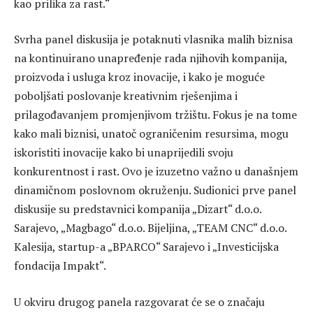
kao prilika za rast.“
Svrha panel diskusija je potaknuti vlasnika malih biznisa
na kontinuirano unapređenje rada njihovih kompanija,
proizvoda i usluga kroz inovacije, i kako je moguće
poboljšati poslovanje kreativnim rješenjima i
prilagođavanjem promjenjivom tržištu. Fokus je na tome
kako mali biznisi, unatoč ograničenim resursima, mogu
iskoristiti inovacije kako bi unaprijedili svoju
konkurentnost i rast. Ovo je izuzetno važno u današnjem
dinamičnom poslovnom okruženju. Sudionici prve panel
diskusije su predstavnici kompanija „Dizart“ d.o.o.
Sarajevo, „Magbago“ d.o.o. Bijeljina, „TEAM CNC“ d.o.o.
Kalesija, startup-a „BPARCO“ Sarajevo i „Investicijska
fondacija Impakt“.
U okviru drugog panela razgovarat će se o značaju