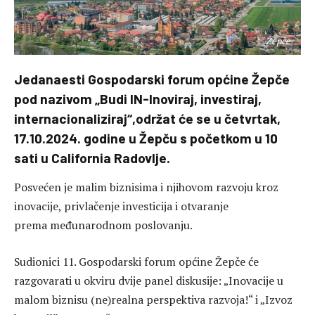
Žepče
Jedanaesti Gospodarski forum općine Žepče
pod nazivom „Budi IN-Inoviraj, investiraj,
internacionaliziraj“,održat će se u četvrtak,
17.10.2024. godine u Žepču s početkom u 10
sati u California Radovlje.
Posvećen je malim biznisima i njihovom razvoju kroz
inovacije, privlačenje investicija i otvaranje
prema međunarodnom poslovanju.
Sudionici 11. Gospodarski forum općine Žepče će
razgovarati u okviru dvije panel diskusije: „Inovacije u
malom biznisu (ne)realna perspektiva razvoja!“ i „Izvoz