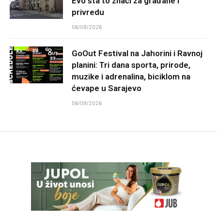
Evo šta to znači za građane i
privredu
06/08/2026
GoOut Festival na Jahorini i Ravnoj
planini: Tri dana sporta, prirode,
muzike i adrenalina, biciklom na
ćevape u Sarajevo
06/08/2026