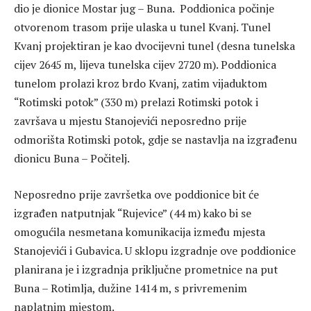
dio je dionice Mostar jug – Buna. Poddionica počinje
otvorenom trasom prije ulaska u tunel Kvanj. Tunel
Kvanj projektiran je kao dvocijevni tunel (desna tunelska
cijev 2645 m, lijeva tunelska cijev 2720 m). Poddionica
tunelom prolazi kroz brdo Kvanj, zatim vijaduktom
“Rotimski potok” (330 m) prelazi Rotimski potok i
završava u mjestu Stanojevići neposredno prije
odmorišta Rotimski potok, gdje se nastavlja na izgrađenu
dionicu Buna – Počitelj.
Neposredno prije završetka ove poddionice bit će
izgrađen natputnjak “Rujevice” (44 m) kako bi se
omogućila nesmetana komunikacija između mjesta
Stanojevići i Gubavica. U sklopu izgradnje ove poddionice
planirana je i izgradnja priključne prometnice na put
Buna – Rotimlja, dužine 1414 m, s privremenim
naplatnim mjestom.