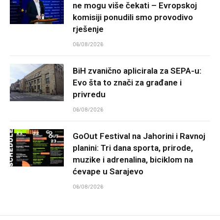
ne mogu više čekati – Evropskoj
komisiji ponudili smo provodivo
rješenje
06/08/2026
BiH zvanično aplicirala za SEPA-u:
Evo šta to znači za građane i
privredu
06/08/2026
GoOut Festival na Jahorini i Ravnoj
planini: Tri dana sporta, prirode,
muzike i adrenalina, biciklom na
ćevape u Sarajevo
06/08/2026