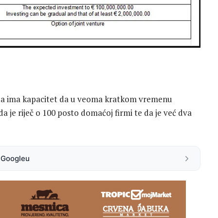
nija ima kapacitet da u veoma kratkom vremenu
a je riječ o 100 posto domaćoj firmi te da je već dva
.
a Googleu