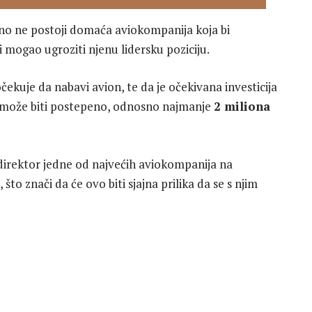
tno ne postoji domaća aviokompanija koja bi
i mogao ugroziti njenu lidersku poziciju.
čekuje da nabavi avion, te da je očekivana investicija
je može biti postepeno, odnosno najmanje
2 miliona
i direktor jedne od najvećih aviokompanija na
to znači da će ovo biti sjajna prilika da se s njim