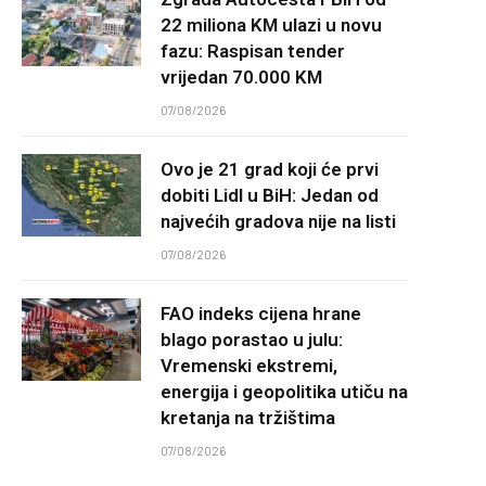
22 miliona KM ulazi u novu
fazu: Raspisan tender
vrijedan 70.000 KM
07/08/2026
Ovo je 21 grad koji će prvi
dobiti Lidl u BiH: Jedan od
najvećih gradova nije na listi
07/08/2026
FAO indeks cijena hrane
blago porastao u julu:
Vremenski ekstremi,
energija i geopolitika utiču na
kretanja na tržištima
07/08/2026