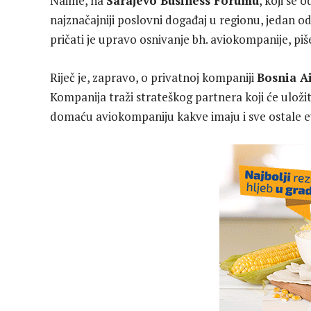
Naime, na
Sarajevo Business Forumu
, koji se 
najznačajniji poslovni događaj u regionu, jedan od
pričati je upravo osnivanje bh. aviokompanije, pi
Riječ je, zapravo, o privatnoj kompaniji
Bosnia Ai
Kompanija traži strateškog partnera koji će uloži
domaću aviokompaniju kakve imaju i sve ostale 