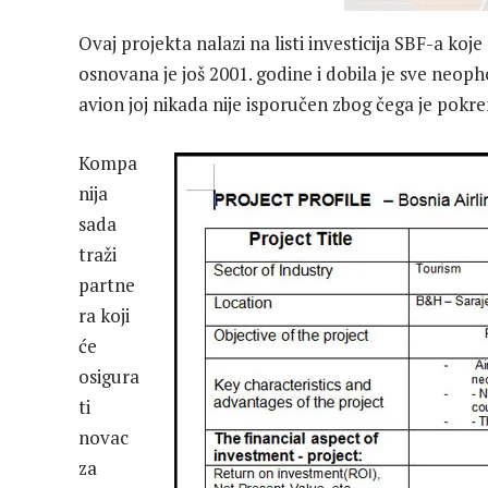
Ovaj projekta nalazi na listi investicija SBF-a ko
osnovana je još 2001. godine i dobila je sve neoph
avion joj nikada nije isporučen zbog čega je pokre
Kompa
nija
sada
traži
partne
ra koji
će
osigura
ti
novac
za