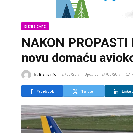
BIZNIS CAFE
NAKON PROPASTI BH
novu domaću aviok
By
BiznisInfo
21/05/2017
Updated:
24/05/2017
Facebook
Twitter
Linked