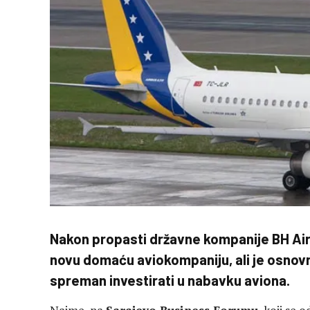
Nakon propasti državne kompanije BH Airl
novu domaću aviokompaniju, ali je osnovni
spreman investirati u nabavku aviona.