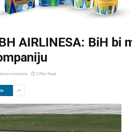
 AIRLINESA: BiH bi mo
ompaniju
Nema komentara
2 Mins Read
In