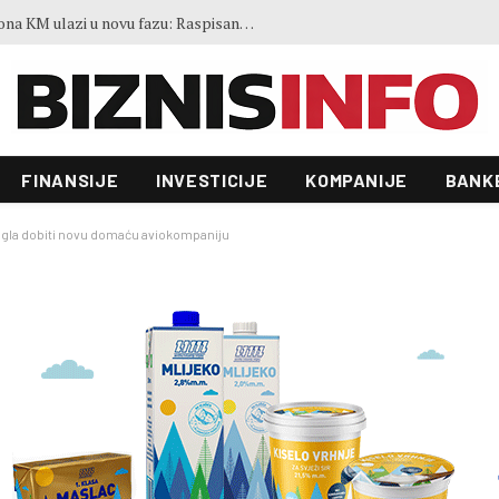
Zgrada Autocesta FBiH od 22 miliona KM ulazi u novu fazu: Raspisan tender vrijedan 70.000 KM
FINANSIJE
INVESTICIJE
KOMPANIJE
BANK
gla dobiti novu domaću aviokompaniju