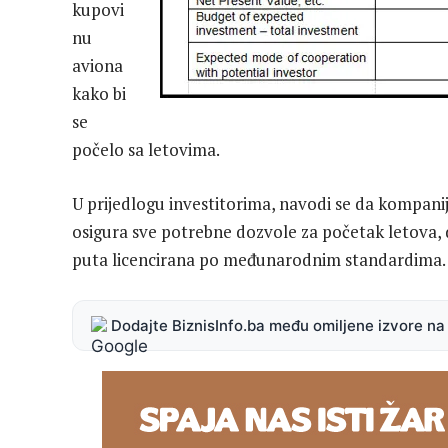
kupovi
nu
aviona
kako bi
se
počelo sa letovima.
U prijedlogu investitorima, navodi se da kompa
osigura sve potrebne dozvole za početak letova, d
puta licencirana po međunarodnim standardima
Dodajte BiznisInfo.ba među omiljene izvore n