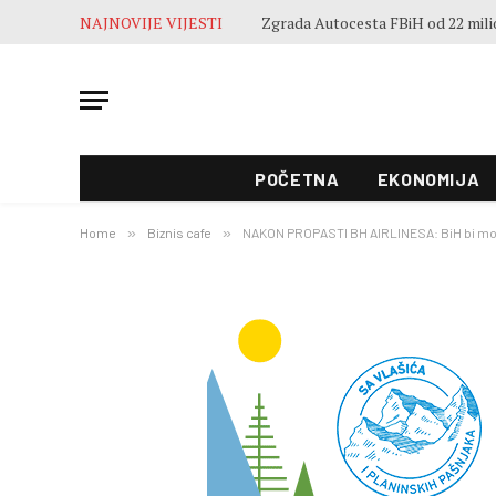
NAJNOVIJE VIJESTI
POČETNA
EKONOMIJA
Home
»
Biznis cafe
»
NAKON PROPASTI BH AIRLINESA: BiH bi mo