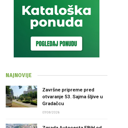
NAJNOVIJE
Završne pripreme pred
otvaranje 53. Sajma šljive u
Gradačcu
07/08/2026
Zgrada Autocesta FBiH od