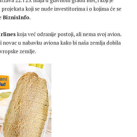
održava 22. i 23. maja u glavnom gradu BiH, i koji je
 projekata koji se nude investitorima i o kojima će se
še
BiznisInfo
.
rlines
koja već odranije postoji, ali nema svoj avion.
ti novac u nabavku aviona kako bi naša zemlja dobila
evropske zemlje.