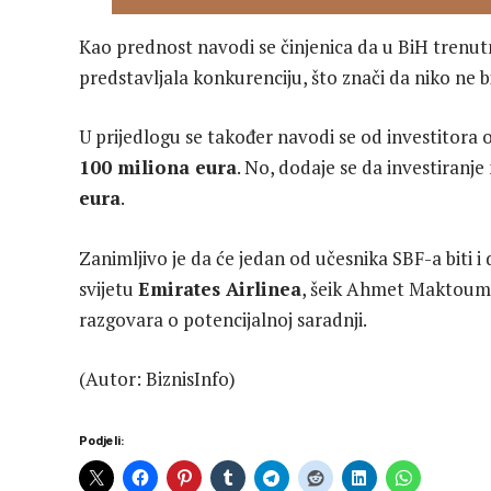
Kao prednost navodi se činjenica da u BiH trenu
predstavljala konkurenciju, što znači da niko ne b
U prijedlogu se također navodi se od investitora o
100 miliona eura
. No, dodaje se da investiran
eura
.
Zanimljivo je da će jedan od učesnika SBF-a biti 
svijetu
Emirates Airlinea
, šeik Ahmet Maktoum, š
razgovara o potencijalnoj saradnji.
(Autor: BiznisInfo)
Podjeli: