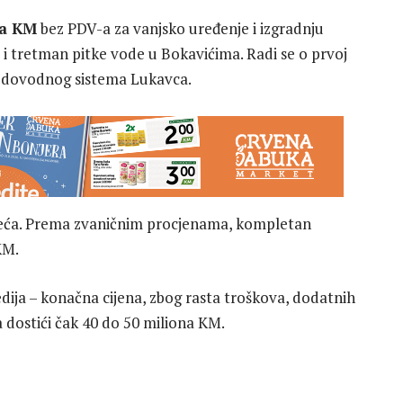
na KM
bez PDV-a za vanjsko uređenje i izgradnju
i tretman pitke vode u Bokavićima. Radi se o prvoj
vodovodnog sistema Lukavca.
veća. Prema zvaničnim procjenama, kompletan
KM.
ija – konačna cijena, zbog rasta troškova, dodatnih
 dostići čak 40 do 50 miliona KM.