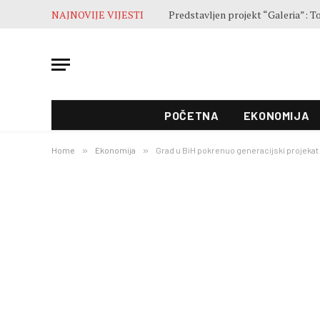
NAJNOVIJE VIJESTI
POČETNA
EKONOMIJA
Home
»
Ekonomija
»
Grad u BiH pokrenuo generacijski projekat 