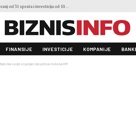
Predstavljen projekt “Galeria”: Toranj od 31 sprata i investicija od 100 miliona KM, gradnja već počela
FINANSIJE
INVESTICIJE
KOMPANIJE
BANK
fabrike vode vrijedan desetine miliona KM