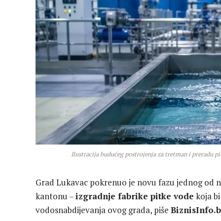
Ilustracija budućeg postrojenja za tretman i preradu pi
Grad Lukavac pokrenuo je novu fazu jednog od n
kantonu –
izgradnje fabrike pitke vode
koja bi
vodosnabdijevanja ovog grada, piše
BiznisInfo.