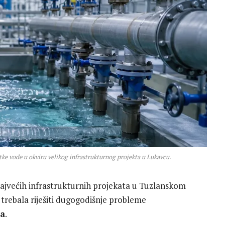
tke vode u okviru velikog infrastrukturnog projekta u Lukavcu.
ajvećih infrastrukturnih projekata u Tuzlanskom
 trebala riješiti dugogodišnje probleme
ba
.