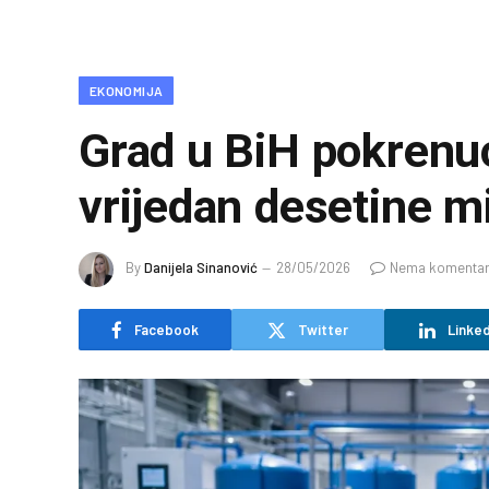
EKONOMIJA
Grad u BiH pokrenuo
vrijedan desetine m
By
Danijela Sinanović
28/05/2026
Nema komenta
Facebook
Twitter
Linked