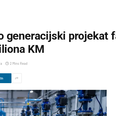
 generacijski projekat 
iliona KM
ra
2 Mins Read
In