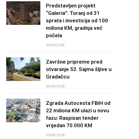
Predstavljen projekt
“Galeria”: Toranj od 31
sprata i investicija od 100
miliona KM, gradnja već
počela
07/08/2026
Završne pripreme pred
otvaranje 53. Sajma šljive u
Gradačcu
07/08/2026
Zgrada Autocesta FBiH od
22 miliona KM ulazi u novu
fazu: Raspisan tender
vrijedan 70.000 KM
07/08/2026